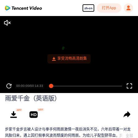
打开App
zh-cn
享受流畅高清剧集
00:00:00
/
00:14:33
雨爱千金（英语版）
步家千金步言被人设计与拳手何雨辰激情一夜后消失不见，六年后带着一对龙
凤胎归来，遇上因打假拳风波而颓废的何雨辰。为给儿子配型脐带血，步言决
全部