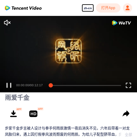
打开App
zh-cn
00:00:00
/
00:12:17
雨爱千金
步家千金步言被人设计与拳手何雨辰激情一夜后消失不见，六年后带着一对龙
凤胎归来，遇上因打假拳风波而颓废的何雨辰。为给儿子配型脐带血，步言决
全部