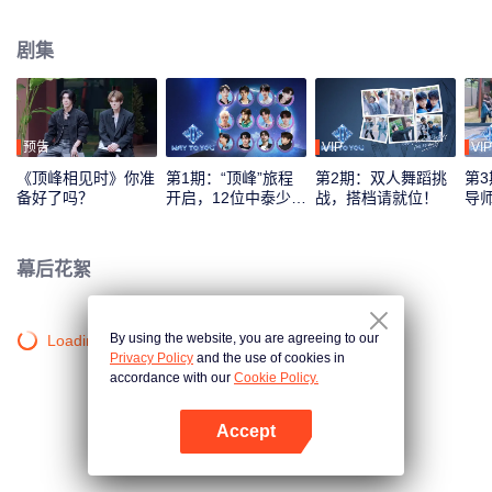
综艺录制模式，采用多平台互动机制，观众可通过投票、应援等方式直接参与
偶像养成，共同见证从相识到契合的全过程。最终，最具人气与默契的CP组合
剧集
将在全球舞台上闪耀出道。
预告
VIP
VIP
《顶峰相见时》你准
第1期：“顶峰”旅程
第2期：双人舞蹈挑
第3
备好了吗？
开启，12位中泰少年
战，搭档请就位！
导
初见面！
刻
幕后花絮
By using the website, you are agreeing to our
Loading…
Privacy Policy
and the use of cookies in
accordance with our
Cookie Policy.
Accept
打开App