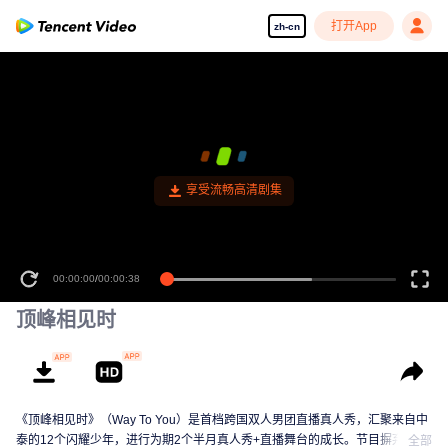
打开App
zh-cn
00:00:00
/
00:00:38
顶峰相见时
《顶峰相见时》（Way To You）是首档跨国双人男团直播真人秀，汇聚来自中
泰的12个闪耀少年，进行为期2个半月真人秀+直播舞台的成长。节目摒弃传统
全部