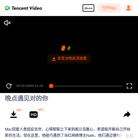
打开App
zh-cn
享受流畅高清剧集
00:00:00
/
00:41:28
晚点遇见对的你
Mac因爱人患癌症去世，心情郁郁之下来到阁兰岛散心，希望能开解自己开始
新的生活。但在这里，他碰巧遇到了当红网络博主Nate，他们通过便利贴交
全部