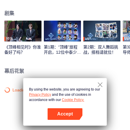
综艺录制模式，采用多平台互动机制，观众可通过投票、应援等方式直接参与
偶像养成，共同见证从相识到契合的全过程。最终，最具人气与默契的CP组合
剧集
将在全球舞台上闪耀出道。
预告
VIP
VIP
《顶峰相见时》你准
第1期：“顶峰”旅程
第2期：双人舞蹈挑
第3
备好了吗？
开启，12位中泰少年
战，搭档请就位！
导
初见面！
刻
幕后花絮
By using the website, you are agreeing to our
Loading…
Privacy Policy
and the use of cookies in
accordance with our
Cookie Policy.
Accept
打开App