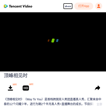
打开App
zh-cn
00:00:00
/
00:00:13
顶峰相见时
《顶峰相见时》（Way To You）是首档跨国双人男团直播真人秀，汇聚来自中
泰的12个闪耀少年，进行为期2个半月真人秀+直播舞台的成长。节目摒弃传统
全部