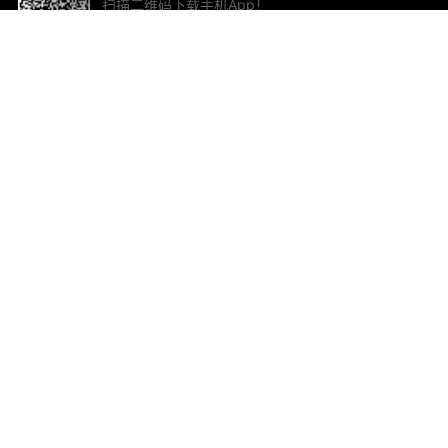
扫描二维码下载手机App！
帮助与反馈
关
意见反馈
加
联
电子
ted.