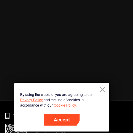
By using the website, you are agreeing to our
Privacy Policy
and the use of cookies in
accordance with our
Cookie Policy.
Phone
Accept