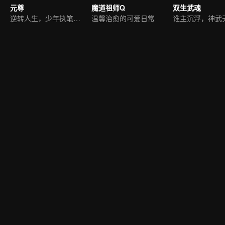
元尊
魔道祖师Q
双生武魂
逆转人生，少年执笔破苍穹
温馨治愈的可爱日常
谁主沉浮，神武