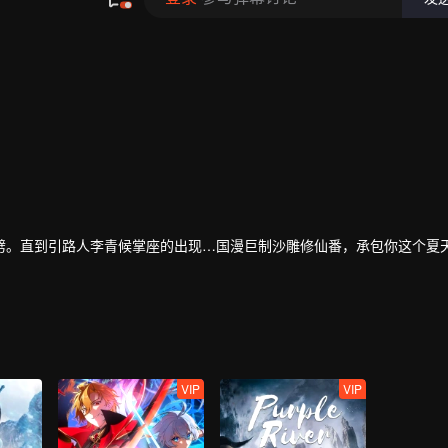
劈。直到引路人李青候掌座的出现…国漫巨制沙雕修仙番，承包你这个夏
VIP
VIP