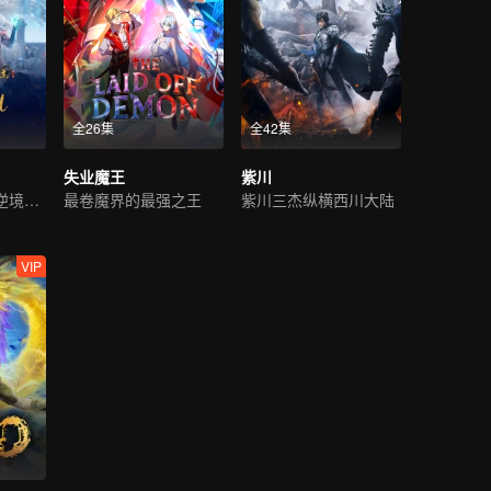
全26集
全42集
失业魔王
紫川
超凡奇遇，少年逆境重生
最卷魔界的最强之王
紫川三杰纵横西川大陆
VIP