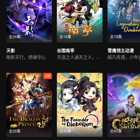
全26集
全16集
全78集
天影
谷围南亭
雪鹰领主动漫
暗影天行，燃魂守心
天选之人通天之人，开战
VIP
全26集
全30集
全60集