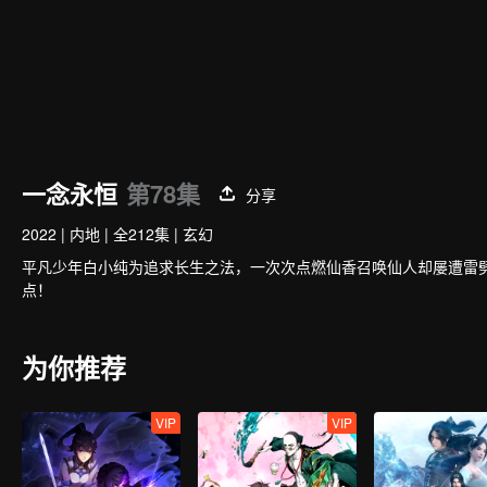
一念永恒
第78集
分享
2022
|
内地
|
全212集
|
玄幻
平凡少年白小纯为追求长生之法，一次次点燃仙香召唤仙人却屡遭雷
点！
为你推荐
VIP
VIP