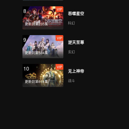
VIP
8
吞噬星空
科幻
更新到第235集
VIP
9
逆天至尊
玄幻
更新到第534集
VIP
10
无上神帝
战斗
更新到第611集