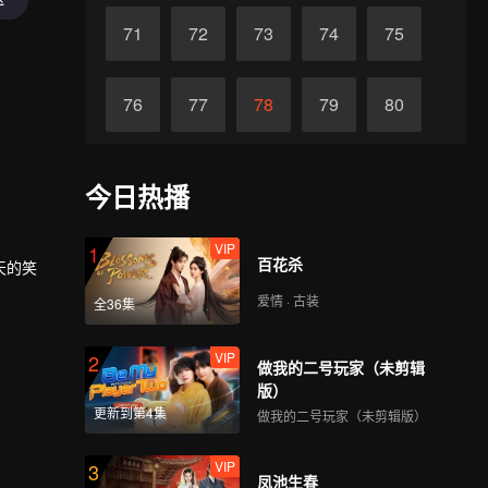
71
72
73
74
75
76
77
78
79
80
81
82
83
84
85
今日热播
86
87
88
89
90
VIP
1
百花杀
天的笑
爱情 · 古装
全36集
VIP
2
做我的二号玩家（未剪辑
版）
更新到第4集
做我的二号玩家（未剪辑版）
VIP
3
凤池生春