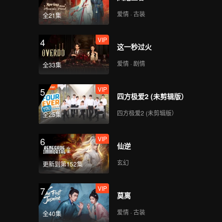
爱情 · 古装
全21集
VIP
4
这一秒过火
爱情 · 剧情
全33集
VIP
5
四方极爱2 (未剪辑版）
四方极爱2 (未剪辑版）
全25集
VIP
6
仙逆
玄幻
更新到第152集
VIP
7
莫离
爱情 · 古装
全40集