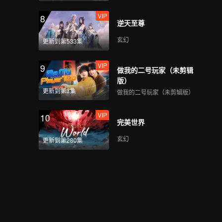
VIP
8
逆天至尊
玄幻
更新到第533集
VIP
9
做我的二号玩家（未剪辑
版）
更新到第3集
做我的二号玩家（未剪辑版）
VIP
10
完美世界
玄幻
更新到第280集