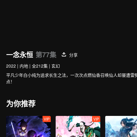
一念永恒
第77集
分享
2022
|
内地
|
全212集
|
玄幻
平凡少年白小纯为追求长生之法，一次次点燃仙香召唤仙人却屡遭雷
点！
为你推荐
VIP
VIP