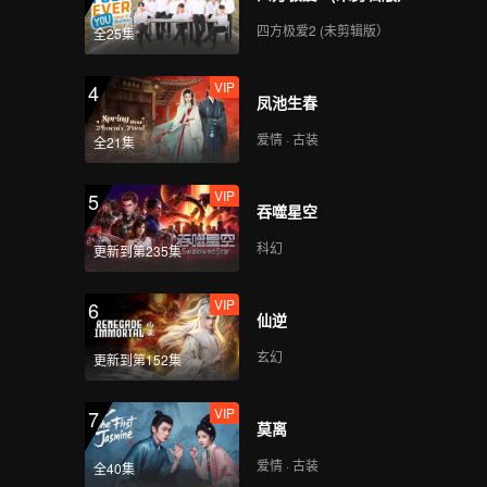
四方极爱2 (未剪辑版）
全25集
VIP
4
凤池生春
爱情 · 古装
全21集
VIP
5
吞噬星空
科幻
更新到第235集
VIP
6
仙逆
玄幻
更新到第152集
VIP
7
莫离
爱情 · 古装
全40集