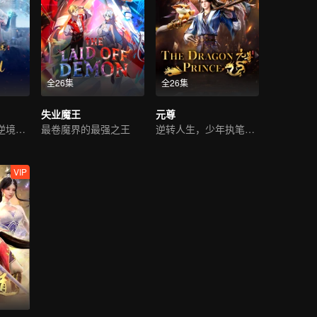
全26集
全26集
失业魔王
元尊
超凡奇遇，少年逆境重生
最卷魔界的最强之王
逆转人生，少年执笔破苍穹
VIP