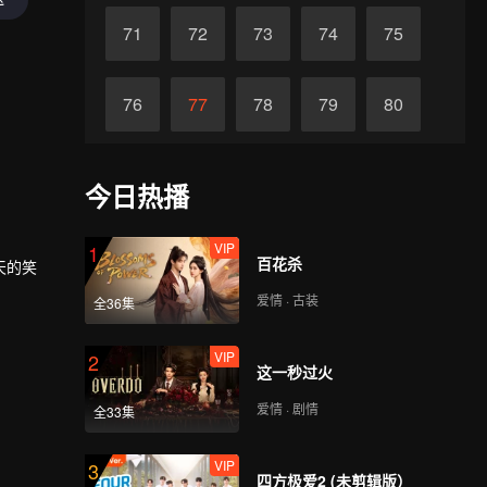
71
72
73
74
75
76
77
78
79
80
81
82
83
84
85
今日热播
86
87
88
89
90
VIP
1
百花杀
天的笑
爱情 · 古装
全36集
VIP
2
这一秒过火
爱情 · 剧情
全33集
VIP
3
四方极爱2 (未剪辑版）