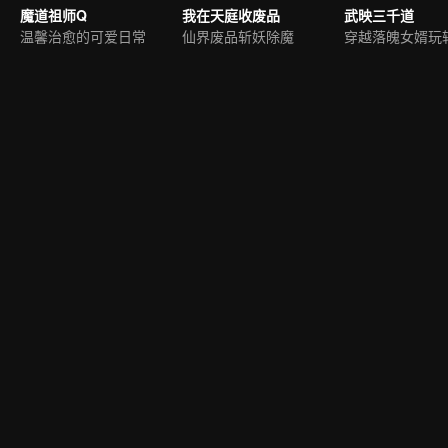
魔道祖师Q
我在天庭收废品
武映三千道
温馨治愈的可爱日常
仙界废品斩妖除魔
穿越落魄女婿玩