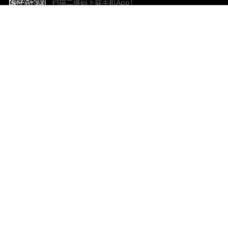
扫描二维码下载手机App！
帮助与反馈
关
意见反馈
加
联
电子
ted.