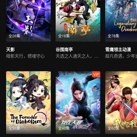
全26集
全16集
全78集
天影
谷围南亭
雪鹰领主动漫
暗影天行，燃魂守心
天选之人通天之人，开战
VIP
全30集
全40集
全60集