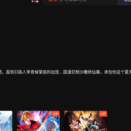
劈。直到引路人李青候掌座的出现…国漫巨制沙雕修仙番，承包你这个夏
VIP
VIP