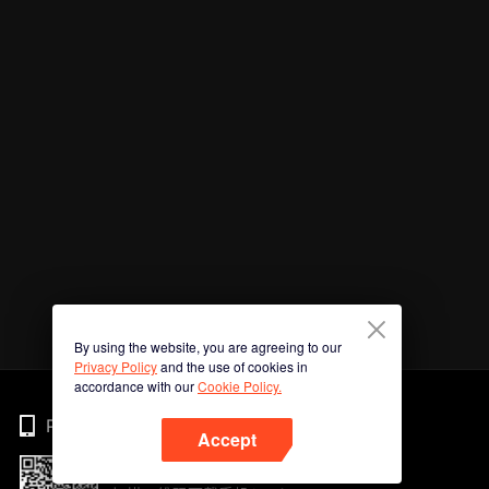
By using the website, you are agreeing to our
Privacy Policy
and the use of cookies in
accordance with our
Cookie Policy.
Phone
Accept