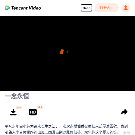
打开App
zh-cn
一念永恒
平凡少年白小纯为追求长生之法，一次次点燃仙香召唤仙人却屡遭雷劈。直到
引路人李青候掌座的出现…国漫巨制沙雕修仙番，承包你这个夏天的笑点！
全部