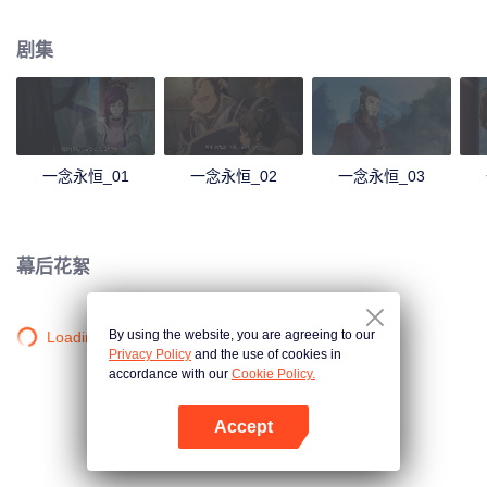
剧集
一念永恒_01
一念永恒_02
一念永恒_03
幕后花絮
By using the website, you are agreeing to our
Loading…
Privacy Policy
and the use of cookies in
accordance with our
Cookie Policy.
Accept
打开App