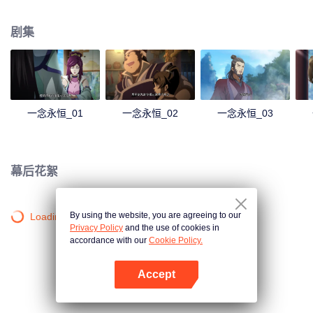
剧集
一念永恒_01
一念永恒_02
一念永恒_03
幕后花絮
By using the website, you are agreeing to our
Loading…
Privacy Policy
and the use of cookies in
accordance with our
Cookie Policy.
Accept
打开App