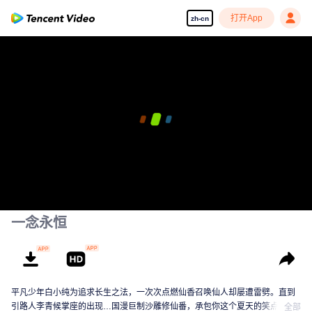
打开App
zh-cn
享受流畅高清剧集
00:00:00
/
00:00:00
一念永恒
平凡少年白小纯为追求长生之法，一次次点燃仙香召唤仙人却屡遭雷劈。直到
引路人李青候掌座的出现…国漫巨制沙雕修仙番，承包你这个夏天的笑点！
全部