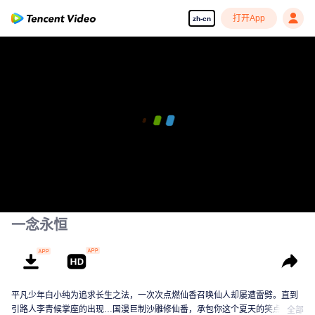
打开App
zh-cn
一念永恒
平凡少年白小纯为追求长生之法，一次次点燃仙香召唤仙人却屡遭雷劈。直到
引路人李青候掌座的出现…国漫巨制沙雕修仙番，承包你这个夏天的笑点！
全部