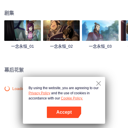
剧集
一念永恒_01
一念永恒_02
一念永恒_03
幕后花絮
By using the website, you are agreeing to our
Loading…
Privacy Policy
and the use of cookies in
accordance with our
Cookie Policy.
Accept
打开App