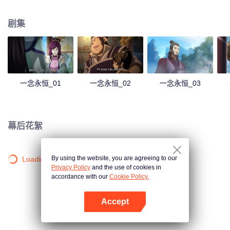
剧集
一念永恒_01
一念永恒_02
一念永恒_03
幕后花絮
By using the website, you are agreeing to our
Loading…
Privacy Policy
and the use of cookies in
accordance with our
Cookie Policy.
Accept
打开App