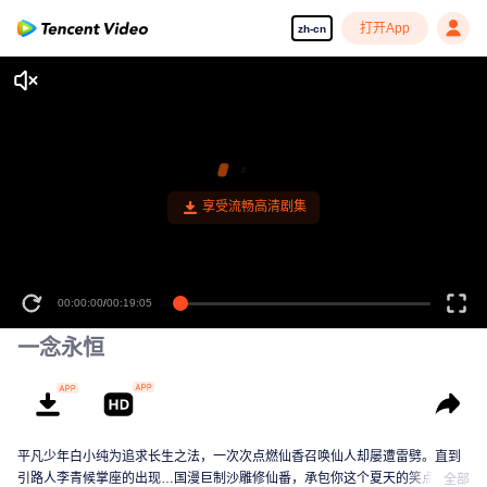
打开App
zh-cn
享受流畅高清剧集
00:00:00
/
00:19:05
一念永恒
平凡少年白小纯为追求长生之法，一次次点燃仙香召唤仙人却屡遭雷劈。直到
引路人李青候掌座的出现…国漫巨制沙雕修仙番，承包你这个夏天的笑点！
全部