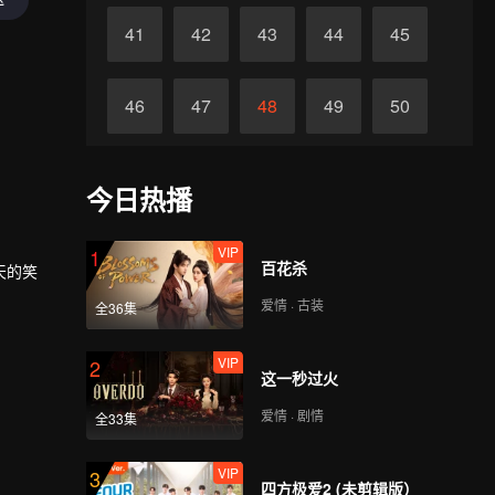
41
42
43
44
45
46
47
48
49
50
51
52
53
54
55
今日热播
56
57
58
59
60
VIP
1
百花杀
天的笑
爱情 · 古装
全36集
VIP
2
这一秒过火
爱情 · 剧情
全33集
VIP
3
四方极爱2 (未剪辑版）