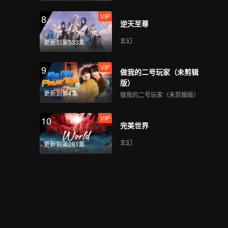
VIP
8
逆天至尊
玄幻
更新到第533集
VIP
9
做我的二号玩家（未剪辑
版）
更新到第4集
做我的二号玩家（未剪辑版）
VIP
10
完美世界
玄幻
更新到第281集