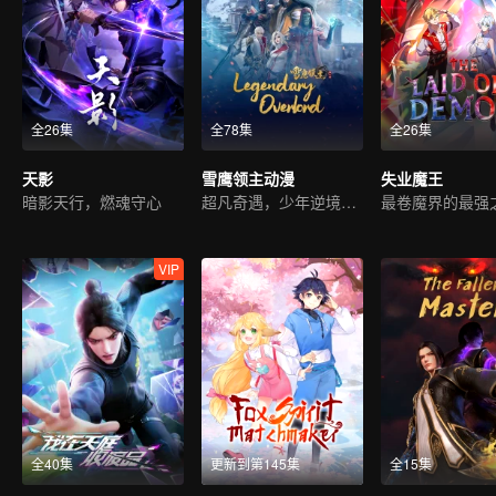
全26集
全78集
全26集
天影
雪鹰领主动漫
失业魔王
暗影天行，燃魂守心
超凡奇遇，少年逆境重生
最卷魔界的最强
VIP
全40集
更新到第145集
全15集