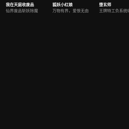
我在天庭收废品
狐妖小红娘
堕玄师
仙界废品斩妖除魔
万物有界，爱恨无由