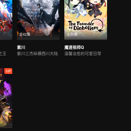
全42集
全30集
紫川
魔道祖师Q
之王
紫川三杰纵横西川大陆
温馨治愈的可爱日常
VIP