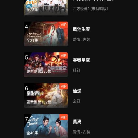
四方极爱2 (未剪辑版）
全25集
VIP
4
凤池生春
爱情 · 古装
全21集
VIP
5
吞噬星空
科幻
更新到第235集
VIP
6
仙逆
玄幻
更新到第152集
VIP
7
莫离
爱情 · 古装
全40集