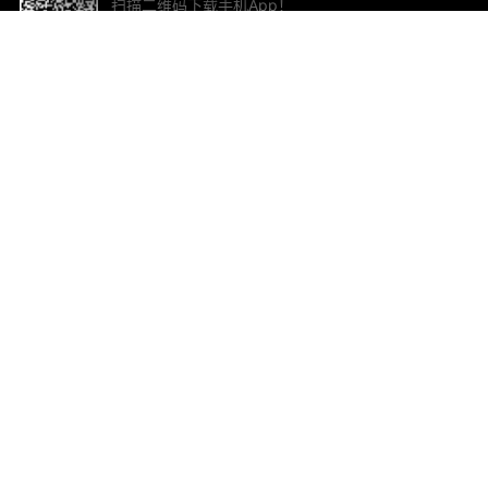
扫描二维码下载手机App！
帮助与反馈
关
意见反馈
加
联
电子
ted.