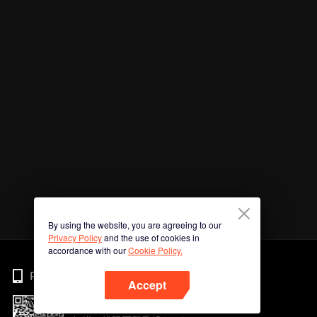
By using the website, you are agreeing to our
Privacy Policy
and the use of cookies in
accordance with our
Cookie Policy.
Phone
Accept