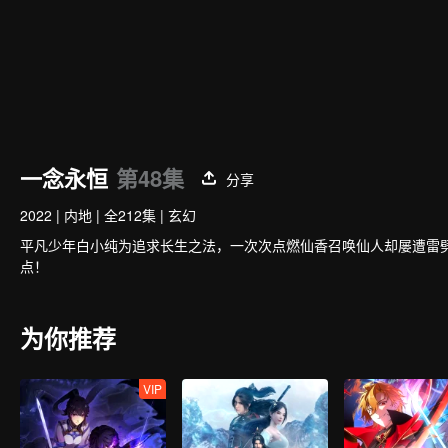
一念永恒
第48集
分享
2022
|
内地
|
全212集
|
玄幻
平凡少年白小纯为追求长生之法，一次次点燃仙香召唤仙人却屡遭雷
点！
为你推荐
VIP