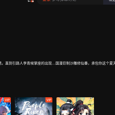
劈。直到引路人李青候掌座的出现…国漫巨制沙雕修仙番，承包你这个夏
VIP
VIP