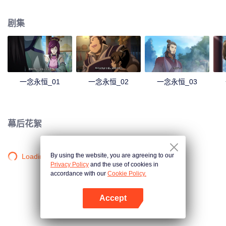
剧集
一念永恒_01
一念永恒_02
一念永恒_03
幕后花絮
By using the website, you are agreeing to our
Loading…
Privacy Policy
and the use of cookies in
accordance with our
Cookie Policy.
Accept
打开App