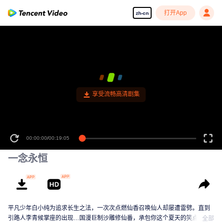
打开App
zh-cn
享受流畅高清剧集
00:00:00
/
00:19:05
一念永恒
平凡少年白小纯为追求长生之法，一次次点燃仙香召唤仙人却屡遭雷劈。直到
引路人李青候掌座的出现…国漫巨制沙雕修仙番，承包你这个夏天的笑点！
全部