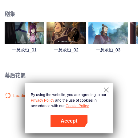
剧集
一念永恒_01
一念永恒_02
一念永恒_03
幕后花絮
By using the website, you are agreeing to our
Loading…
Privacy Policy
and the use of cookies in
accordance with our
Cookie Policy.
Accept
打开App