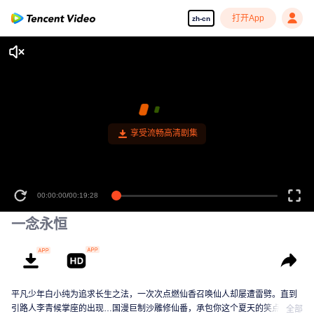
打开App
zh-cn
享受流畅高清剧集
00:00:00
/
00:19:28
一念永恒
平凡少年白小纯为追求长生之法，一次次点燃仙香召唤仙人却屡遭雷劈。直到
引路人李青候掌座的出现…国漫巨制沙雕修仙番，承包你这个夏天的笑点！
全部