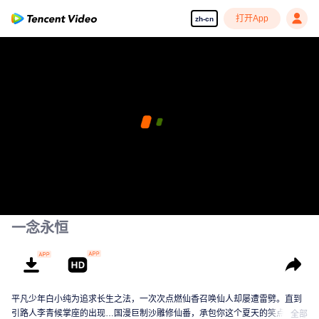
打开App
zh-cn
一念永恒
平凡少年白小纯为追求长生之法，一次次点燃仙香召唤仙人却屡遭雷劈。直到
引路人李青候掌座的出现…国漫巨制沙雕修仙番，承包你这个夏天的笑点！
全部