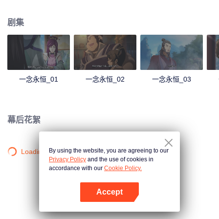
剧集
一念永恒_01
一念永恒_02
一念永恒_03
幕后花絮
By using the website, you are agreeing to our
Loading…
Privacy Policy
and the use of cookies in
accordance with our
Cookie Policy.
Accept
打开App