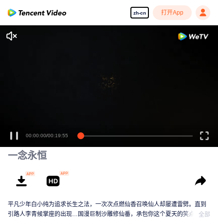
打开App
zh-cn
00:00:00
/
00:19:55
一念永恒
平凡少年白小纯为追求长生之法，一次次点燃仙香召唤仙人却屡遭雷劈。直到
引路人李青候掌座的出现…国漫巨制沙雕修仙番，承包你这个夏天的笑点！
全部