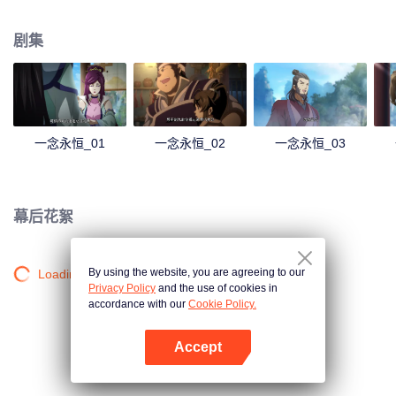
剧集
一念永恒_01
一念永恒_02
一念永恒_03
幕后花絮
By using the website, you are agreeing to our
Loading…
Privacy Policy
and the use of cookies in
accordance with our
Cookie Policy.
Accept
打开App