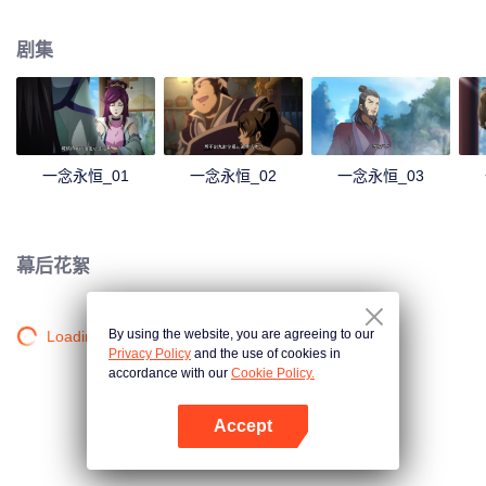
剧集
一念永恒_01
一念永恒_02
一念永恒_03
幕后花絮
By using the website, you are agreeing to our
Loading…
Privacy Policy
and the use of cookies in
accordance with our
Cookie Policy.
Accept
打开App