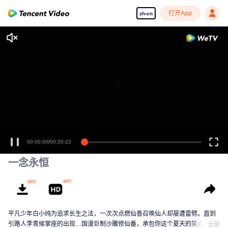
打开App
zh-cn
00:00:00
/
00:20:22
一念永恒
平凡少年白小纯为追求长生之法，一次次点燃仙香召唤仙人却屡遭雷劈。直到
引路人李青候掌座的出现…国漫巨制沙雕修仙番，承包你这个夏天的笑点！
全部