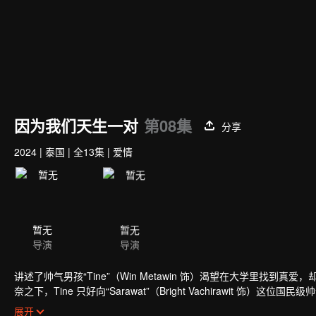
因为我们天生一对
第08集
分享
2024
|
泰国
|
全13集
|
爱情
暂无
暂无
导演
导演
讲述了帅气男孩“Tine”（Win Metawin 饰）渴望在大学里找到真
奈之下，Tine 只好向“Sarawat”（Bright Vachirawit 饰
Sarawat 走到一起？敬请期待《因为我们天生一对》。
展开