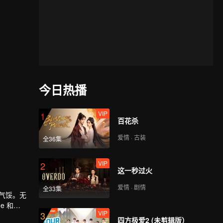
今日热播
VIP
1
百花杀
爱情 · 古装
全36集
VIP
2
这一秒过火
爱情 · 剧情
全33集
不气馁。无
e 和
VIP
3
四方极爱2 (未剪辑版）