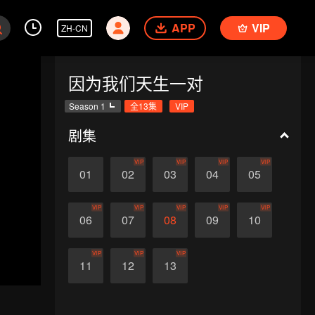
APP
VIP
ZH-CN
因为我们天生一对
Season 1
全13集
VIP
剧集
VIP
VIP
VIP
VIP
01
02
03
04
05
VIP
VIP
VIP
VIP
VIP
06
07
08
09
10
VIP
VIP
VIP
11
12
13