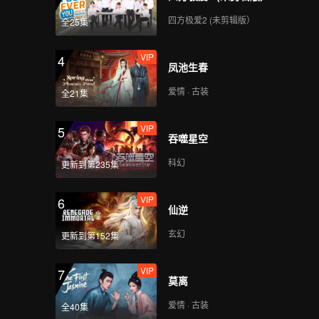
四方极爱2 (未剪辑版）
全25集
VIP
4
凤池生春
爱情 · 古装
全21集
VIP
5
吞噬星空
科幻
更新到第235集
VIP
6
仙逆
玄幻
更新到第152集
VIP
7
莫离
爱情 · 古装
全40集