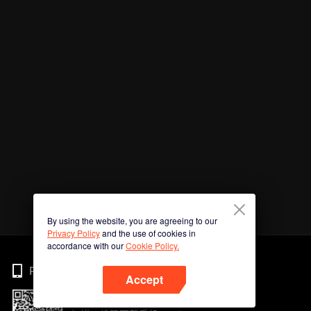
By using the website, you are agreeing to our
Privacy Policy
and the use of cookies in
accordance with our
Cookie Policy.
Phone
Accept