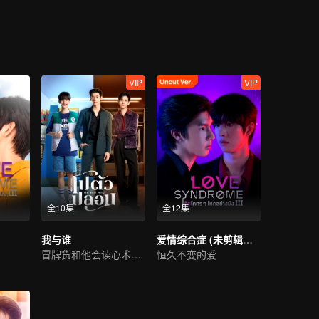
VIP
VIP
全10集
全12集
我与谁
爱情综合症 (未剪辑版）
冒牌货和他会读心术的未婚夫
恒久不变的爱