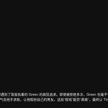
爱，却遇到了英俊执着的 Green 的疯狂追求。即使被拒绝多次，Green 也毫
）这位国民级帅气吉他手求助，让他假扮自己的男友。这段“假戏”能否“真做”，最终让 Tin