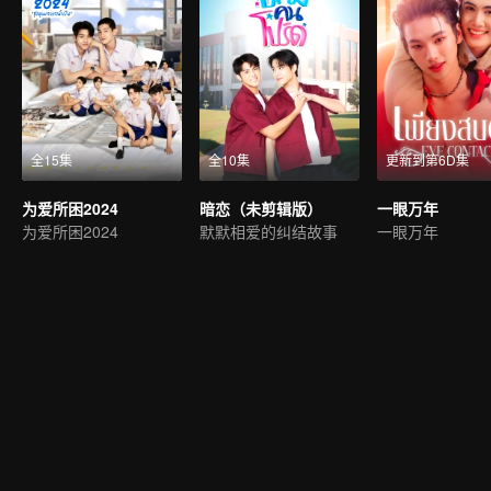
全15集
全10集
更新到第6D集
为爱所困2024
暗恋（未剪辑版）
一眼万年
为爱所困2024
默默相爱的纠结故事
一眼万年