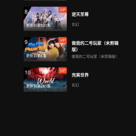
VIP
8
逆天至尊
玄幻
更新到第533集
VIP
9
做我的二号玩家（未剪辑
版）
更新到第4集
做我的二号玩家（未剪辑版）
VIP
10
完美世界
玄幻
更新到第281集