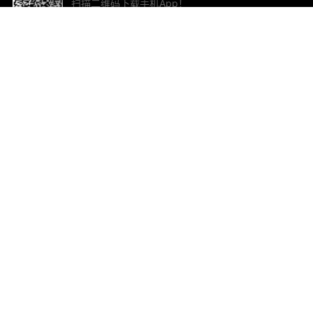
扫描二维码下载手机App！
帮助与反馈
关
意见反馈
加
联
电子
ted.