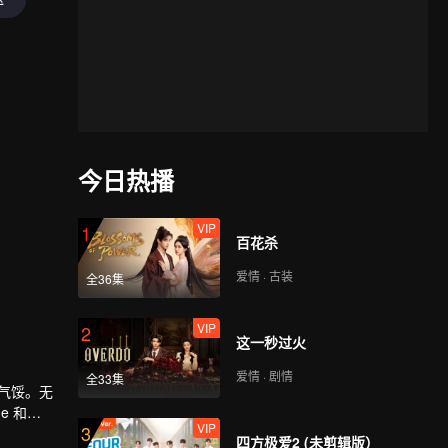
今日热播
VIP
1
百花杀
爱情 · 古装
全36集
VIP
2
这一秒过火
爱情 · 剧情
全33集
不气馁。无
e 和
VIP
3
四方极爱2 (未剪辑版）