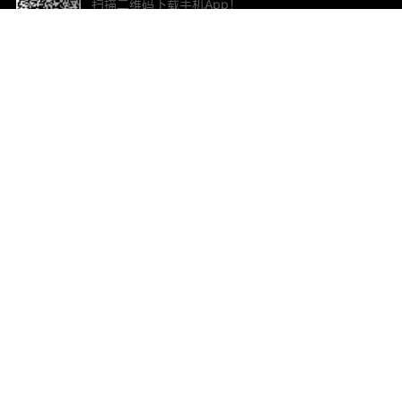
扫描二维码下载手机App！
帮助与反馈
关
意见反馈
加
联
电子
ted.