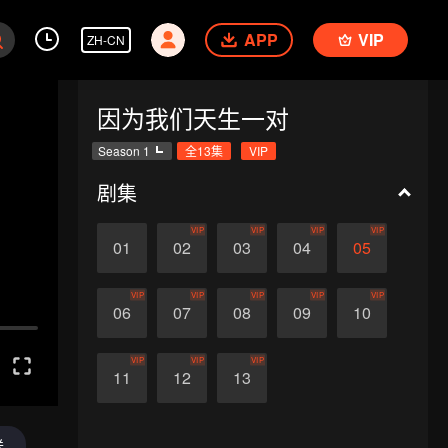
APP
VIP
ZH-CN
因为我们天生一对
Season 1
全13集
VIP
剧集
VIP
VIP
VIP
VIP
01
02
03
04
05
VIP
VIP
VIP
VIP
VIP
06
07
08
09
10
VIP
VIP
VIP
11
12
13