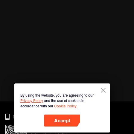
By using the website, you are agreeing to our
Privacy Policy
and the use of cookies in
accordance with our
Cookie Policy.
Phone
Accept