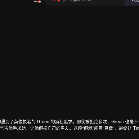
爱，却遇到了英俊执着的 Green 的疯狂追求。即使被拒绝多次，Green 也毫
）这位国民级帅气吉他手求助，让他假扮自己的男友。这段“假戏”能否“真做”，最终让 Tin