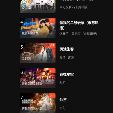
四方极爱2 (未剪辑版）
全25集
VIP
4
做我的二号玩家（未剪辑
版）
更新到第4集
做我的二号玩家（未剪辑版）
VIP
5
凤池生春
爱情 · 古装
全21集
VIP
6
吞噬星空
科幻
更新到第235集
VIP
7
仙逆
玄幻
更新到第152集