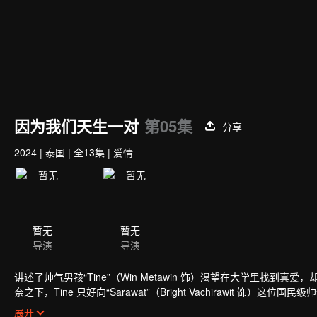
因为我们天生一对
第05集
分享
2024
|
泰国
|
全13集
|
爱情
暂无
暂无
导演
导演
讲述了帅气男孩“Tine”（Win Metawin 饰）渴望在大学里找到真
奈之下，Tine 只好向“Sarawat”（Bright Vachirawit 饰
Sarawat 走到一起？敬请期待《因为我们天生一对》。
展开