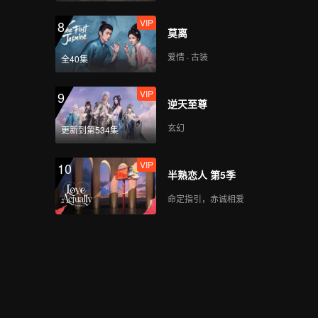
VIP
8
莫离
爱情 · 古装
全40集
VIP
9
逆天至尊
玄幻
更新到第534集
VIP
10
半熟恋人 第5季
命定指引，赤诚相爱