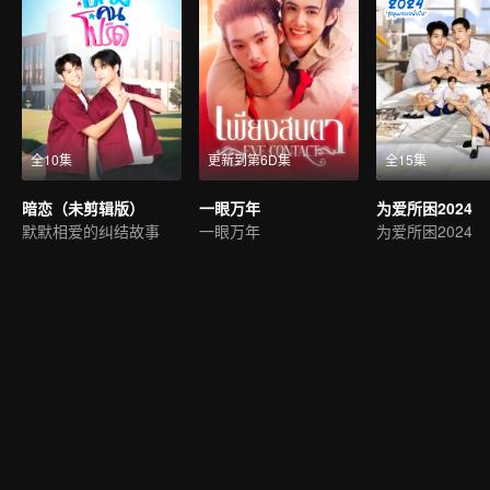
全10集
更新到第6D集
全15集
暗恋（未剪辑版）
一眼万年
为爱所困2024
默默相爱的纠结故事
一眼万年
为爱所困2024