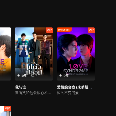
VIP
VIP
全10集
全12集
我与谁
爱情综合症 (未剪辑版）
冒牌货和他会读心术的未婚夫
恒久不变的爱
VIP