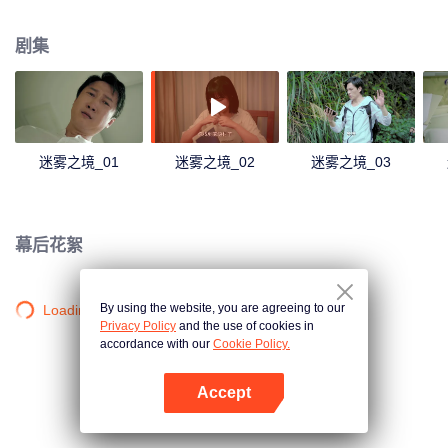
起事故有关。
剧集
迷雾之境_01
迷雾之境_02
迷雾之境_03
幕后花絮
By using the website, you are agreeing to our
Loading…
Privacy Policy
and the use of cookies in
accordance with our
Cookie Policy.
Accept
打开App