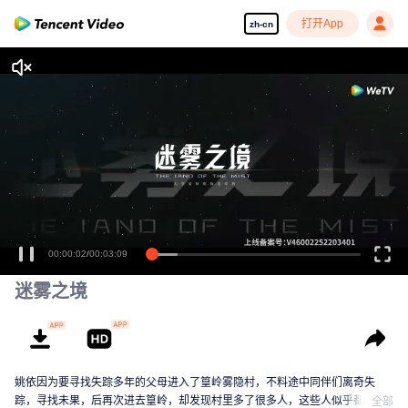
打开App
zh-cn
00:00:02
/
00:03:09
迷雾之境
姚依因为要寻找失踪多年的父母进入了篁岭雾隐村，不料途中同伴们离奇失
踪，寻找未果，后再次进去篁岭，却发现村里多了很多人，这些人似乎都跟一
全部