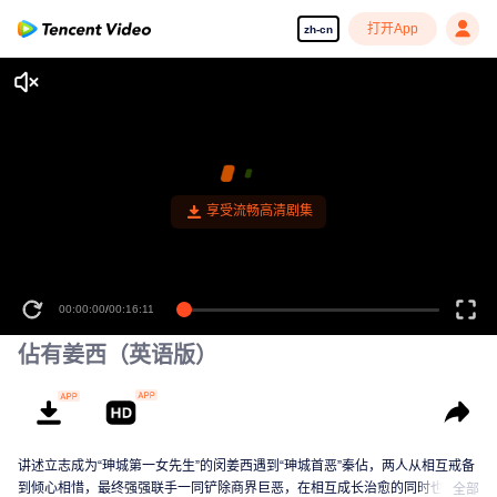
打开App
zh-cn
享受流畅高清剧集
00:00:00
/
00:16:11
佔有姜西（英语版）
讲述立志成为“珅城第一女先生”的闵姜西遇到“珅城首恶”秦佔，两人从相互戒备
到倾心相惜，最终强强联手一同铲除商界巨恶，在相互成长治愈的同时也上演
全部