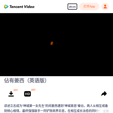
打开App
zh-cn
佔有姜西（英语版）
讲述立志成为“珅城第一女先生”的闵姜西遇到“珅城首恶”秦佔，两人从相互戒备
到倾心相惜，最终强强联手一同铲除商界巨恶，在相互成长治愈的同时也上演
全部