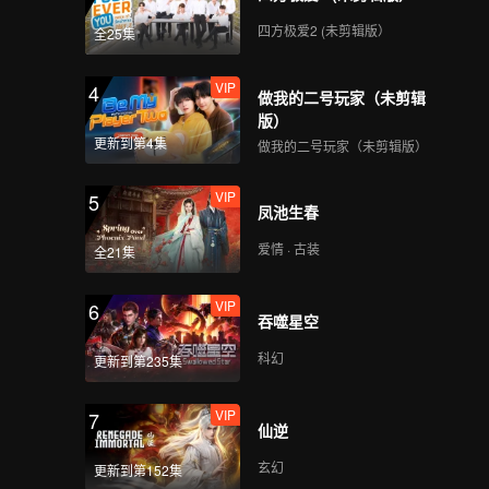
四方极爱2 (未剪辑版）
全25集
VIP
4
做我的二号玩家（未剪辑
版）
更新到第4集
做我的二号玩家（未剪辑版）
VIP
5
凤池生春
爱情 · 古装
全21集
VIP
6
吞噬星空
科幻
更新到第235集
VIP
7
仙逆
玄幻
更新到第152集