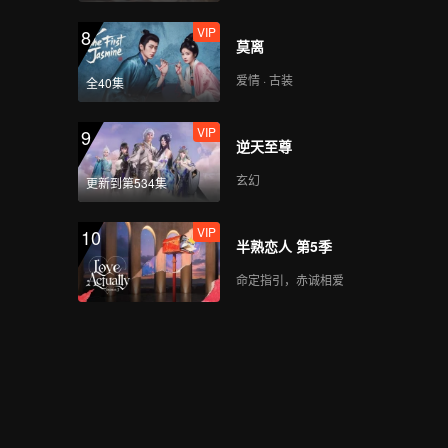
VIP
8
莫离
爱情 · 古装
全40集
VIP
9
逆天至尊
玄幻
更新到第534集
VIP
10
半熟恋人 第5季
命定指引，赤诚相爱