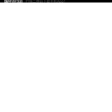
扫描二维码下载手机App！
帮助与反馈
关
意见反馈
加
联
电子
ted.