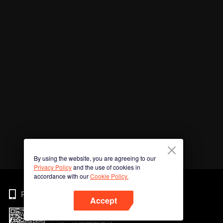
By using the website, you are agreeing to our
Privacy Policy
and the use of cookies in
accordance with our
Cookie Policy.
Phone
Accept