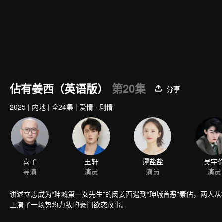
佔有姜西（英语版）
第20集
分享
2025
|
内地
|
全24集
|
爱情 · 剧情
喜子
王轩
谭盐盐
吴宇
导演
演员
演员
演员
讲述立志成为“珅城第一女先生”的闵姜西遇到“珅城首恶”秦佔，两
上演了一场势均力敌的豪门欲恋故事。