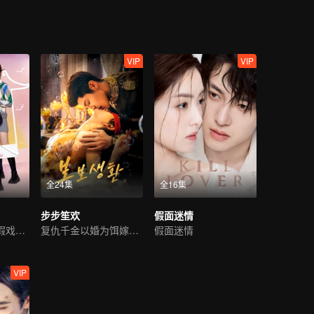
VIP
VIP
全24集
全16集
步步笙欢
假面迷情
萌娃助攻假父母假戏真做
复仇千金以婚为饵嫁豪门
假面迷情
VIP