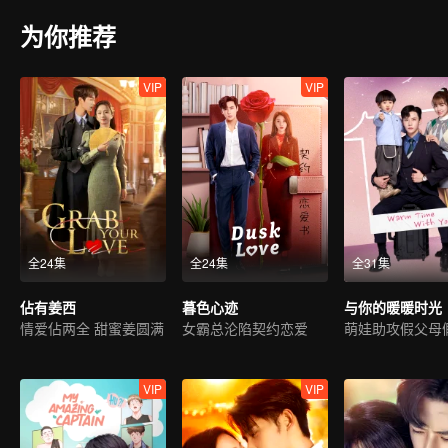
为你推荐
VIP
VIP
全24集
全24集
全31集
佔有姜西
暮色心迹
与你的暖暖时光
情爱佔两全 甜蜜姜圆满
女霸总沦陷契约恋爱
VIP
VIP