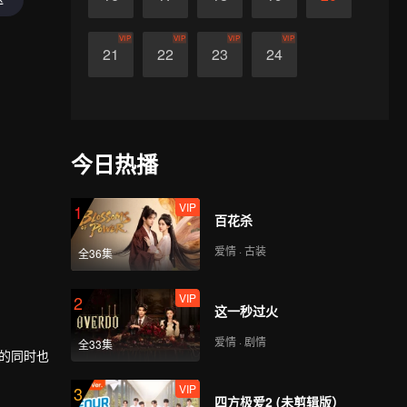
VIP
VIP
VIP
VIP
21
22
23
24
今日热播
VIP
1
百花杀
爱情 · 古装
全36集
VIP
2
这一秒过火
爱情 · 剧情
全33集
愈的同时也
VIP
3
四方极爱2 (未剪辑版）