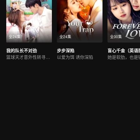
全24集
全24集
全30集
我的队长不对劲
步步深陷
盲心千金（英语
篮球天才意外性转寻真爱
以爱为饵 诱你深陷
她是软肋，也是