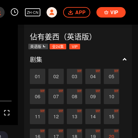
APP
VIP
ZH-CN
佔有姜西（英语版）
英语版
全24集
VIP
剧集
VIP
VIP
VIP
01
02
03
04
05
VIP
VIP
VIP
VIP
VIP
06
07
08
09
10
VIP
VIP
VIP
VIP
VIP
11
12
13
14
15
VIP
VIP
VIP
VIP
VIP
16
17
18
19
20