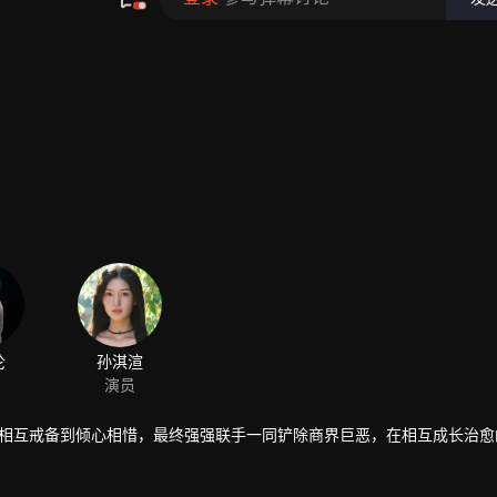
伦
孙淇渲
演员
人从相互戒备到倾心相惜，最终强强联手一同铲除商界巨恶，在相互成长治