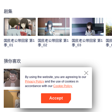
色，准备在乔安好生日的那一晚去找她告白。又因误会而失败。 五年后，韩如
初找了陆瑾年来扮演许嘉木，然后并放出和乔安好联姻的消息，企图以稳住家
剧集
族企业，曾经互相暗恋的两个人，再次重逢，并开始扮演假未婚夫妻。两人的
关系却因之前的误会处于冰封状态。直到陆瑾年两人互相坦露心迹，重修旧
好。 两人的感情因一次又一次的误会和旁人的阻隔而生隙，直到最后乔安好知
道真相……
国民老公带回家 第1
国民老公带回家 第1
国民老公带回家 第1
国民
季_01
季_02
季_03
季_
猜你喜欢
By using the website, you are agreeing to our
国民老公带回家 第4季
Privacy Policy
and the use of cookies in
accordance with our
Cookie Policy.
Accept
国民老公带回家 第2季
打开App