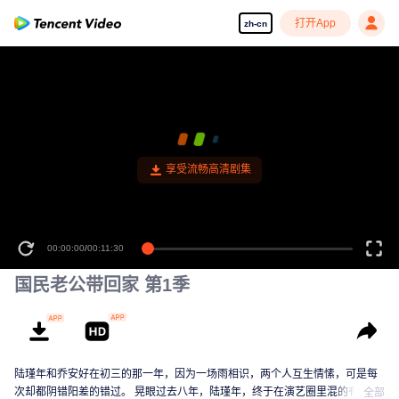
打开App
zh-cn
享受流畅高清剧集
00:00:00
/
00:11:30
国民老公带回家 第1季
陆瑾年和乔安好在初三的那一年，因为一场雨相识，两个人互生情愫，可是每
次却都阴错阳差的错过。 晃眼过去八年，陆瑾年，终于在演艺圈里混的有了起
全部