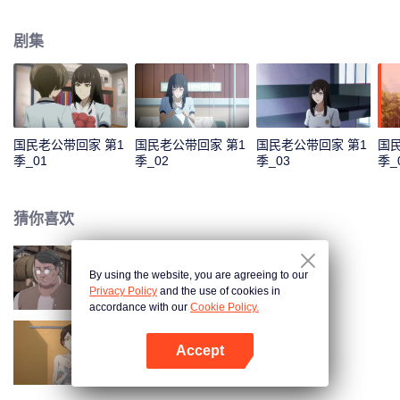
色，准备在乔安好生日的那一晚去找她告白。又因误会而失败。 五年后，韩如
初找了陆瑾年来扮演许嘉木，然后并放出和乔安好联姻的消息，企图以稳住家
剧集
族企业，曾经互相暗恋的两个人，再次重逢，并开始扮演假未婚夫妻。两人的
关系却因之前的误会处于冰封状态。直到陆瑾年两人互相坦露心迹，重修旧
好。 两人的感情因一次又一次的误会和旁人的阻隔而生隙，直到最后乔安好知
道真相……
国民老公带回家 第1
国民老公带回家 第1
国民老公带回家 第1
国民
季_01
季_02
季_03
季_
猜你喜欢
By using the website, you are agreeing to our
国民老公带回家 第4季
Privacy Policy
and the use of cookies in
accordance with our
Cookie Policy.
Accept
国民老公带回家 第2季
打开App