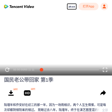
打开App
zh-cn
00:00:00
/
00:11:11
国民老公带回家 第1季
陆瑾年和乔安好在初三的那一年，因为一场雨相识，两个人互生情愫，可是每
次却都阴错阳差的错过。 晃眼过去八年，陆瑾年，终于在演艺圈里混的有了起
全部