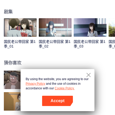
色，准备在乔安好生日的那一晚去找她告白。又因误会而失败。 五年后，韩如
初找了陆瑾年来扮演许嘉木，然后并放出和乔安好联姻的消息，企图以稳住家
剧集
族企业，曾经互相暗恋的两个人，再次重逢，并开始扮演假未婚夫妻。两人的
关系却因之前的误会处于冰封状态。直到陆瑾年两人互相坦露心迹，重修旧
好。 两人的感情因一次又一次的误会和旁人的阻隔而生隙，直到最后乔安好知
道真相……
国民老公带回家 第1
国民老公带回家 第1
国民老公带回家 第1
国民
季_01
季_02
季_03
季_
猜你喜欢
By using the website, you are agreeing to our
国民老公带回家 第4季
Privacy Policy
and the use of cookies in
accordance with our
Cookie Policy.
Accept
国民老公带回家 第2季
打开App