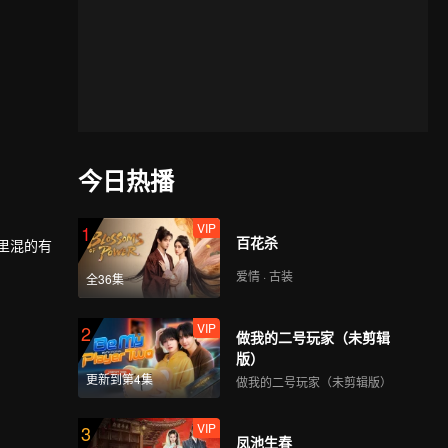
今日热播
VIP
1
百花杀
里混的有
爱情 · 古装
全36集
始扮演假
VIP
2
做我的二号玩家（未剪辑
版）
更新到第4集
做我的二号玩家（未剪辑版）
VIP
3
凤池生春