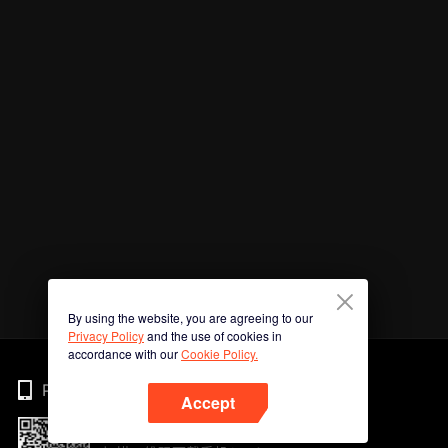
By using the website, you are agreeing to our
Privacy Policy
and the use of cookies in
accordance with our
Cookie Policy.
Phone
Accept