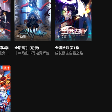
全12集
全12集
第3季
全职高手 (动漫)
全职法师 第1季
把你放进我不堪重负的心底
十年热血书写电竞辉煌
成长励志自强之路
独播