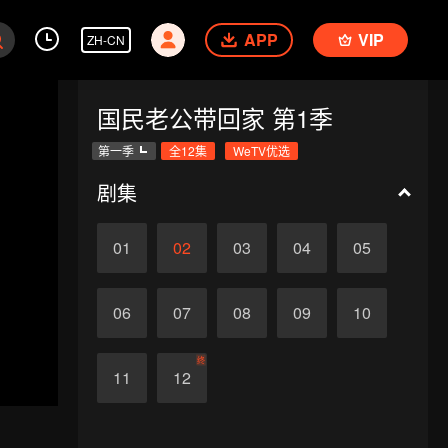
APP
VIP
ZH-CN
国民老公带回家 第1季
第一季
全12集
WeTV优选
剧集
01
02
03
04
05
06
07
08
09
10
终
11
12