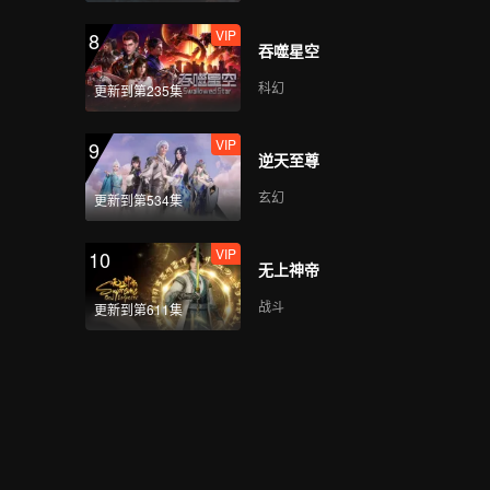
VIP
8
吞噬星空
科幻
更新到第235集
VIP
9
逆天至尊
玄幻
更新到第534集
VIP
10
无上神帝
战斗
更新到第611集