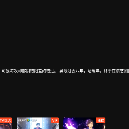
，可是每次却都阴错阳差的错过。 晃眼过去八年，陆瑾年，终于在演艺圈
的消息，企图以稳住家族企业，曾经互相暗恋的两个人，再次重逢，并开
人互相坦露心迹，重修旧好。
好知道真相……
TV优选
VIP
独播