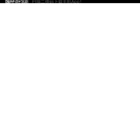
扫描二维码下载手机App！
帮助与反馈
关
意见反馈
加
联
电子
ted.