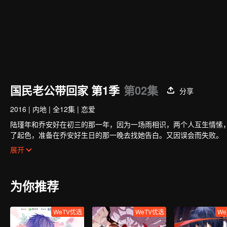
国民老公带回家 第1季
第02集
分享
2016
|
内地
|
全12集
|
恋爱
陆瑾年和乔安好在初三的那一年，因为一场雨相识，两个人互生情愫
了起色，准备在乔安好生日的那一晚去找她告白。又因误会而失败。
五年后，韩如初找了陆瑾年来扮演许嘉木，然后并放出和乔安好联姻
展开
未婚夫妻。两人的关系却因之前的误会处于冰封状态。直到陆瑾年两
两人的感情因一次又一次的误会和旁人的阻隔而生隙，直到最后乔安
为你推荐
WeTV优选
WeTV优选
We