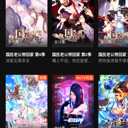
全12集
全12集
全12集
国民老公带回家 第4季
国民老公带回家 第2季
国民老公带回家 
深爱无需多言
嘴上不说，但还是爱着你
独播
WeTV优选
全20集
全25集
全25集