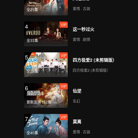
爱情 · 古装
全21集
VIP
4
这一秒过火
爱情 · 剧情
全33集
VIP
5
四方极爱2 (未剪辑版）
四方极爱2 (未剪辑版）
全25集
VIP
6
仙逆
玄幻
更新到第152集
VIP
7
莫离
爱情 · 古装
全40集