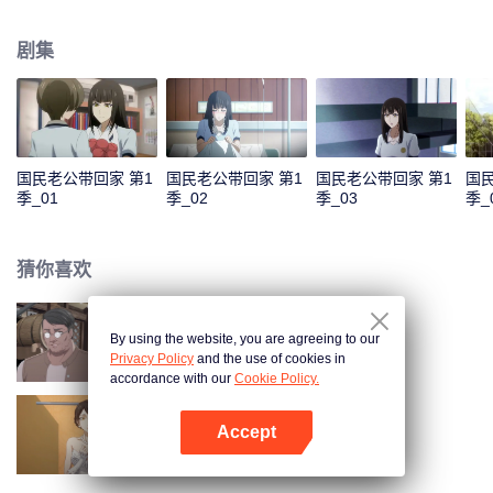
色，准备在乔安好生日的那一晚去找她告白。又因误会而失败。 五年后，韩如
初找了陆瑾年来扮演许嘉木，然后并放出和乔安好联姻的消息，企图以稳住家
剧集
族企业，曾经互相暗恋的两个人，再次重逢，并开始扮演假未婚夫妻。两人的
关系却因之前的误会处于冰封状态。直到陆瑾年两人互相坦露心迹，重修旧
好。 两人的感情因一次又一次的误会和旁人的阻隔而生隙，直到最后乔安好知
道真相……
国民老公带回家 第1
国民老公带回家 第1
国民老公带回家 第1
国民
季_01
季_02
季_03
季_
猜你喜欢
By using the website, you are agreeing to our
国民老公带回家 第4季
Privacy Policy
and the use of cookies in
accordance with our
Cookie Policy.
Accept
国民老公带回家 第2季
打开App