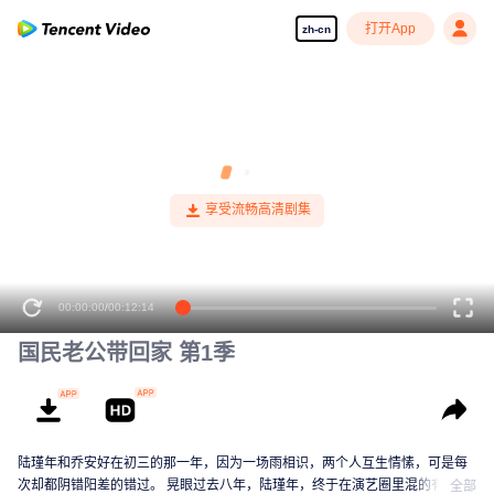
打开App
zh-cn
00:00:00
/
00:12:14
国民老公带回家 第1季
陆瑾年和乔安好在初三的那一年，因为一场雨相识，两个人互生情愫，可是每
次却都阴错阳差的错过。 晃眼过去八年，陆瑾年，终于在演艺圈里混的有了起
全部