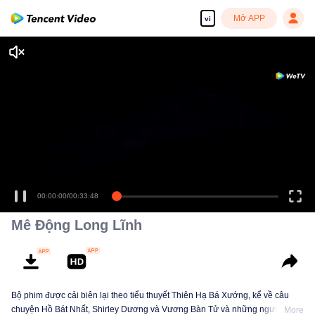
Mở APP
vi
00:00:00
/
00:33:48
Mê Động Long Lĩnh
Bộ phim được cải biên lại theo tiểu thuyết Thiên Hạ Bá Xướng, kể về câu
chuyện Hồ Bát Nhất, Shirley Dương và Vương Bàn Tử và những người khác
More