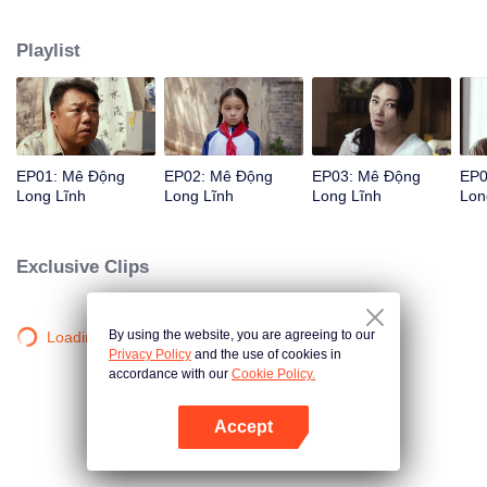
khám phá cổ mộ ở Long Lĩnh Thiểm Tây.
Playlist
EP01: Mê Động
EP02: Mê Động
EP03: Mê Động
EP0
Long Lĩnh
Long Lĩnh
Long Lĩnh
Lon
Exclusive Clips
By using the website, you are agreeing to our
Loading…
Privacy Policy
and the use of cookies in
accordance with our
Cookie Policy.
Accept
Mở APP