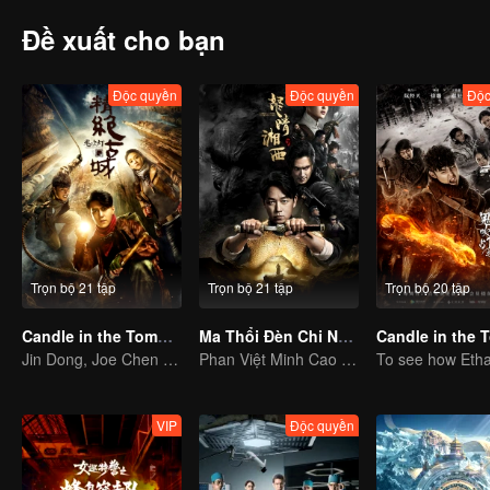
Đề xuất cho bạn
Độc quyền
Độc quyền
Độc
Trọn bộ 21 tập
Trọn bộ 21 tập
Trọn bộ 20 tập
Candle in the Tomb: the Ancient City of Jingjue
Ma Thổi Đèn Chi Nộ Tinh Tương Tây
Jin Dong, Joe Chen unlock an adventure in the tomb
Phan Việt Minh Cao Vỹ Quang phá giải huyền qua nguy hiểm
VIP
Độc quyền