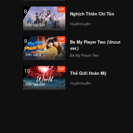
VIP
8
Nghịch Thiên Chí Tôn
Huyềnhuyễn
Đến tập 533
VIP
9
Be My Player Two (Uncut
ver.)
Đến tập 3
Be My Player Two
VIP
10
Thế Giới Hoàn Mỹ
Huyềnhuyễn
Đến tập 280