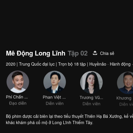
Mê Động Long Lĩnh
Tập 02
Chia sẻ
2020
|
Trung Quốc đại lục
|
Trọn bộ 18 tập
|
Huyềnảo · Hành động ·
Phí Chấn Tường
Phan Việt Minh
Trương Vũ Kỳ
Đạo diễn
Diễn viên
Diễn viên
Diễn v
Bộ phim được cải biên lại theo tiểu thuyết Thiên Hạ Bá Xướng, kể
khác khám phá cổ mộ ở Long Lĩnh Thiểm Tây.