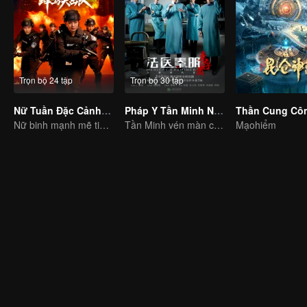
Trọn bộ 24 tập
Trọn bộ 30 tập
Nữ Tuần Đặc Cảnh: Đội Đột Kích Chim Ruồi
Pháp Y Tần Minh Người Sống Sót
Nữ binh mạnh mẽ tiêu diệt tội ác
Tần Minh vén màn chân tướng vụ án thay cho người đã khuất
Mạohiểm