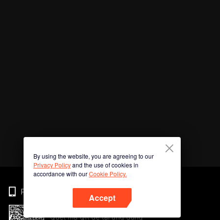
By using the website, you are agreeing to our
Privacy Policy
and the use of cookies in
accordance with our
Cookie Policy.
Phone
Accept
Quét mã QR để tải ứng dụng