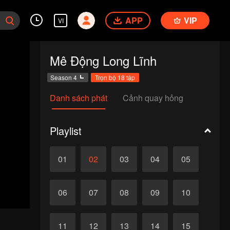
APP
VIP
VI
Mê Động Long Lĩnh
Season 4
Trọn bộ 18 tập
Danh sách phát
Cảnh quay hỏng
Playlist
01
02
03
04
05
06
07
08
09
10
11
12
13
14
15