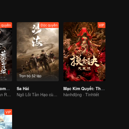
 quyền
Độc quyền
VIP
Trọn bộ 52 tập
Candle in the Tomb: The Weasel Grave
Sa Hải
Mạc Kim Quyết: Thiên Tinh Lăng
To see how Ethan Ruan and his friends survive.
Ngô Lỗi Tần Hạo cùng bắt đầu cuộc hành trình mạo hiểm
hànhđộng · Tìnhtiết
VIP