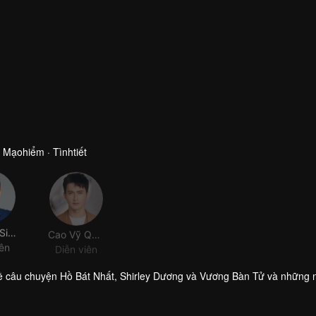
 Mạohiểm · Tìnhtiết
Khương Siêu
Cao Vỹ Quang
iên
Diễn viên
 về câu chuyện Hồ Bát Nhất, Shirley Dương và Vương Bàn Tử và những 