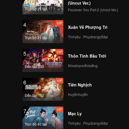
(Uncut Ver.)
Trọn bộ 25 tập
Fourever You Part 2 (Uncut Ver.)
VIP
4
Xuân Về Phượng Trì
Tìnhyêu · Phụctrangcổđại
Trọn bộ 21 tập
VIP
5
Thôn Tính Bầu Trời
Khoahọcviễntưởng
Đến tập 235
VIP
6
Tiên Nghịch
Huyềnhuyễn
Đến tập 152
VIP
7
Mạc Ly
Tìnhyêu · Phụctrangcổđại
Trọn bộ 40 tập