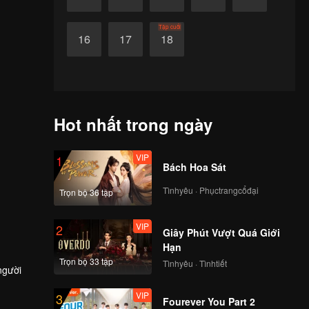
Tập cuối
16
17
18
Hot nhất trong ngày
VIP
1
Bách Hoa Sát
Tìnhyêu · Phụctrangcổđại
Trọn bộ 36 tập
VIP
2
Giây Phút Vượt Quá Giới
Hạn
Trọn bộ 33 tập
Tìnhyêu · Tìnhtiết
người
VIP
3
Fourever You Part 2