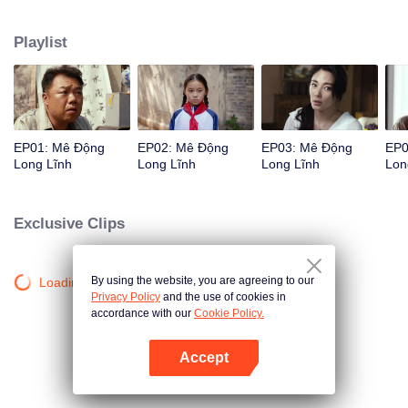
khám phá cổ mộ ở Long Lĩnh Thiểm Tây.
Playlist
EP01: Mê Động
EP02: Mê Động
EP03: Mê Động
EP0
Long Lĩnh
Long Lĩnh
Long Lĩnh
Lon
Exclusive Clips
By using the website, you are agreeing to our
Loading…
Privacy Policy
and the use of cookies in
accordance with our
Cookie Policy.
Accept
Mở APP