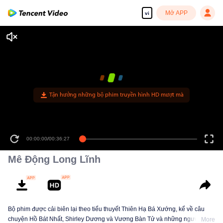
Mở APP
vi
Tận hưởng những bộ phim truyền hình HD mượt mà
00:00:00
/
00:36:27
Mê Động Long Lĩnh
Bộ phim được cải biên lại theo tiểu thuyết Thiên Hạ Bá Xướng, kể về câu
chuyện Hồ Bát Nhất, Shirley Dương và Vương Bàn Tử và những người khác
More