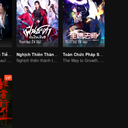
Trọn bộ 24 tập
Trọn bộ 12 tập
Trục Ngọc (Bản Tiếng Anh)
Nghịch Thiên Thành Tiên (Bản Tiếng Thái)
Toàn Chức Pháp Sư S1
Cưới trước yêu sau! Chân tình giữa binh đao khói lửa
Nghịch thiên thành thần chẳng có gì lạ
The Way to Growth, Encouragement and Self-improvement
VIP