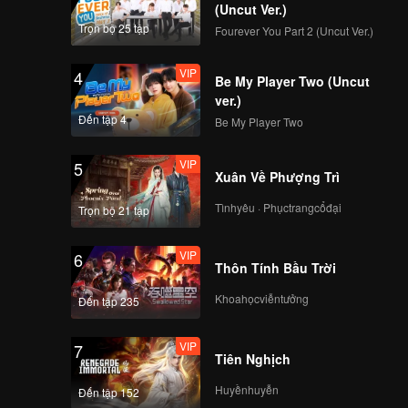
(Uncut Ver.)
VIP
VIP
Trọn bộ 25 tập
Fourever You Part 2 (Uncut Ver.)
261
262
VIP
4
Be My Player Two (Uncut
VIP
VIP
263
264
ver.)
Đến tập 4
Be My Player Two
VIP
VIP
265
266
VIP
5
Xuân Về Phượng Trì
VIP
VIP
Tìnhyêu · Phụctrangcổđại
Trọn bộ 21 tập
267
268
VIP
6
VIP
VIP
Thôn Tính Bầu Trời
269
270
Khoahọcviễntưởng
Đến tập 235
VIP
7
Tiên Nghịch
Huyềnhuyễn
Đến tập 152