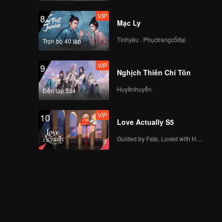
VIP
8
Mạc Ly
Tìnhyêu · Phụctrangcổđại
Trọn bộ 40 tập
VIP
9
Nghịch Thiên Chí Tôn
Huyềnhuyễn
Đến tập 534
VIP
10
Love Actually S5
Guided by Fate, Loved with Heart