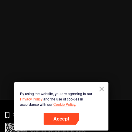
By using the website, you are agreeing to our
Privacy Policy
and the use of cookies in
accordance with our
Cookie Policy.
Phone
Accept
Quét mã QR để tải ứng dụng