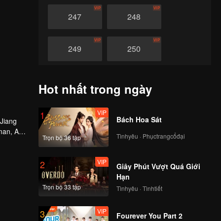
VIP
VIP
247
248
VIP
VIP
249
250
VIP
VIP
251
252
Hot nhất trong ngày
VIP
VIP
253
254
VIP
1
Bách Hoa Sát
 Jiang
man, An
Tìnhyêu · Phụctrangcổđại
Trọn bộ 36 tập
VIP
VIP
255
256
VIP
2
Giây Phút Vượt Quá Giới
VIP
VIP
257
258
Hạn
Trọn bộ 33 tập
Tìnhyêu · Tìnhtiết
VIP
VIP
259
260
VIP
3
Fourever You Part 2