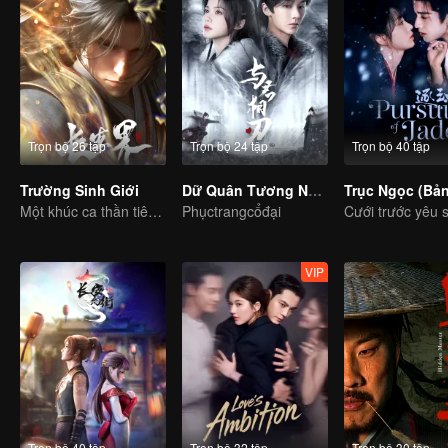
Trọn bộ 26 tập
Trọn bộ 24 tập
Trọn bộ 40 tập
Trường Sinh Giới
Dữ Quân Tương Nhẫn
Một khúc ca thần tiên, đầy máu và nước mắt
Phụctrangcổđại
VIP
Trọn bộ 40 tập
Trọn bộ 32 tập
Trọn bộ 30 tập