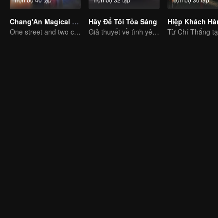
Chang'An Magical Street
Hãy Để Tôi Tỏa Sáng
One street and two circles, alternating day and night.
Giả thuyết về tình yêu đích thực của Triệu Lộ Tư và Trần Vỹ Đình