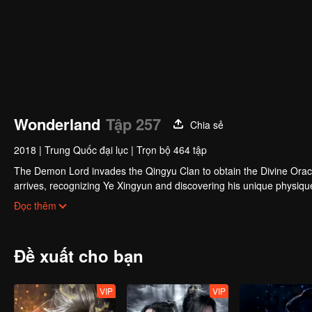
Wonderland
Tập 257
Chia sẻ
2018
|
Trung Quốc đại lục
|
Trọn bộ 464 tập
The Demon Lord invades the Qingyu Clan to obtain the Divine Orac
arrives, recognizing Ye Xingyun and discovering his unique physi
Yun, appears and entangles herself in the feud between the Demon
Đọc thêm
Đề xuất cho bạn
VIP
VIP