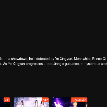
le. In a showdown, he's defeated by Ye Xingyun. Meanwhile, Prince Qi
que. As Ye Xingyun progresses under Jiang's guidance, a mysterious wo
 Lord and Ye Xingyun.
VIP
VIP
Độc quyền