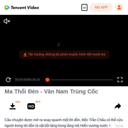
Mở APP
vi
Tận hưởng những bộ phim truyền hình HD mượt mà
00:00:00
/
00:34:16
Ma Thổi Đèn - Vân Nam Trùng Cốc
Câu chuyện được mở ra xoay quanh một lời đồn, Mộc Trần Châu có thể cứu
người trong lời đồn là vật bồi táng trong lăng mộ Hiến vương nước Điền cổ
More