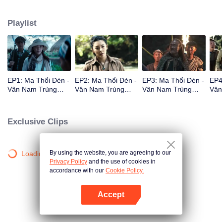
đại. Nhóm người gồm Mô Kim Hiệu Úy Hồ Bát Nhất, Vương Khải Tuyền,
Shirley Dương đi vào nơi chướng khí mịt mù, bắt đầu chuyến thám hiểm cổ
Playlist
mộ.
EP1: Ma Thổi Đèn -
EP2: Ma Thổi Đèn -
EP3: Ma Thổi Đèn -
EP4
Vân Nam Trùng
Vân Nam Trùng
Vân Nam Trùng
Vân
Cốc
Cốc
Cốc
Cốc
Exclusive Clips
By using the website, you are agreeing to our
Loading…
Privacy Policy
and the use of cookies in
accordance with our
Cookie Policy.
Accept
Mở APP