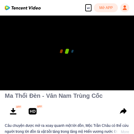
Mở APP
vi
00:00:00
/
00:36:28
Ma Thổi Đèn - Vân Nam Trùng Cốc
Câu chuyện được mở ra xoay quanh một lời đồn, Mộc Trần Châu có thể cứu
người trong lời đồn là vật bồi táng trong lăng mộ Hiến vương nước Điền cổ
More