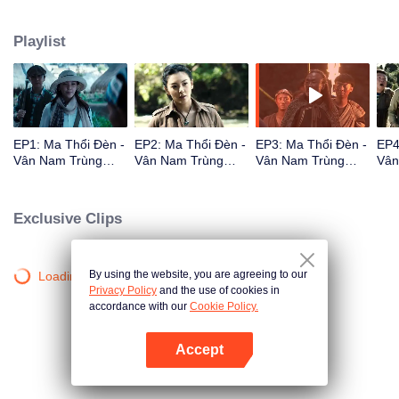
đại. Nhóm người gồm Mô Kim Hiệu Úy Hồ Bát Nhất, Vương Khải Tuyền,
Shirley Dương đi vào nơi chướng khí mịt mù, bắt đầu chuyến thám hiểm cổ
Playlist
mộ.
EP1: Ma Thổi Đèn -
EP2: Ma Thổi Đèn -
EP3: Ma Thổi Đèn -
EP4
Vân Nam Trùng
Vân Nam Trùng
Vân Nam Trùng
Vân
Cốc
Cốc
Cốc
Cốc
Exclusive Clips
By using the website, you are agreeing to our
Loading…
Privacy Policy
and the use of cookies in
accordance with our
Cookie Policy.
Accept
Mở APP