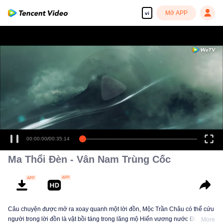
Mở APP
vi
00:00:00
/
00:35:14
Ma Thổi Đèn - Vân Nam Trùng Cốc
Câu chuyện được mở ra xoay quanh một lời đồn, Mộc Trần Châu có thể cứu
người trong lời đồn là vật bồi táng trong lăng mộ Hiến vương nước Điền cổ
More