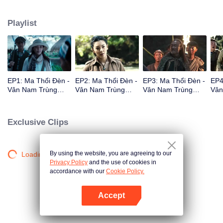
đại. Nhóm người gồm Mô Kim Hiệu Úy Hồ Bát Nhất, Vương Khải Tuyền,
Shirley Dương đi vào nơi chướng khí mịt mù, bắt đầu chuyến thám hiểm cổ
Playlist
mộ.
EP1: Ma Thổi Đèn -
EP2: Ma Thổi Đèn -
EP3: Ma Thổi Đèn -
EP4
Vân Nam Trùng
Vân Nam Trùng
Vân Nam Trùng
Vân
Cốc
Cốc
Cốc
Cốc
Exclusive Clips
By using the website, you are agreeing to our
Loading…
Privacy Policy
and the use of cookies in
accordance with our
Cookie Policy.
Accept
Mở APP