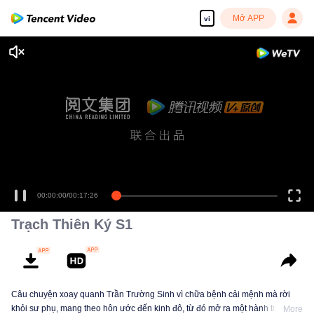
Mở APP
vi
00:00:00
/
00:17:26
Trạch Thiên Ký S1
Câu chuyện xoay quanh Trần Trường Sinh vì chữa bệnh cải mệnh mà rời
khỏi sư phụ, mang theo hôn ước đến kinh đô, từ đó mở ra một hành trình
More