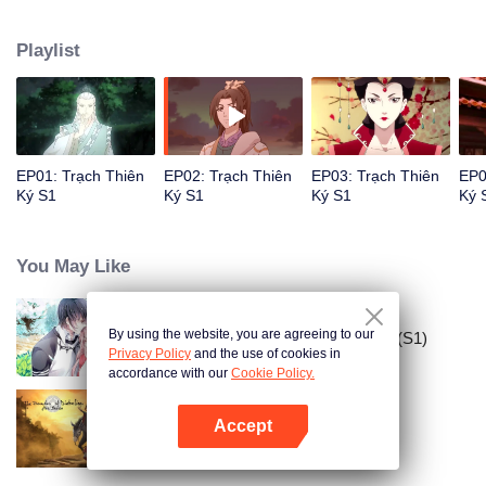
nghịch thiên quật cường. Đến kinh đô mới phát hiện mình chỉ là một quân cờ
mỏng manh, cam nguyện trở thành quân cờ tử vong đầu tiên, ra khỏi bản cờ
Playlist
quyết đấu một trận sống còn với thiên hạ…
EP01: Trạch Thiên
EP02: Trạch Thiên
EP03: Trạch Thiên
EP0
Ký S1
Ký S1
Ký S1
Ký 
You May Like
By using the website, you are agreeing to our
Đưa Ông Xã Quốc Dân Về Nhà (S1)
Privacy Policy
and the use of cookies in
accordance with our
Cookie Policy.
Accept
Ma Đạo Tổ Sư
Mở APP