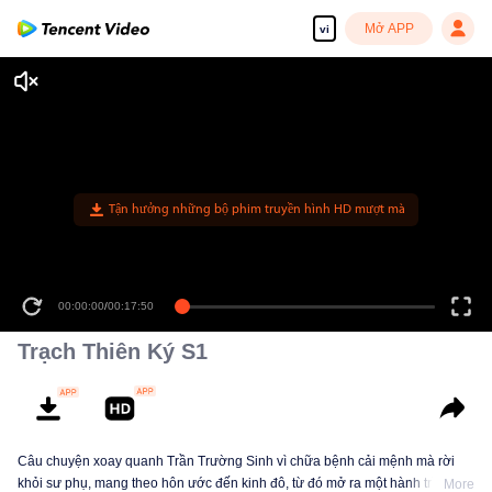
Mở APP
vi
Tận hưởng những bộ phim truyền hình HD mượt mà
00:00:00
/
00:17:50
Trạch Thiên Ký S1
Câu chuyện xoay quanh Trần Trường Sinh vì chữa bệnh cải mệnh mà rời
khỏi sư phụ, mang theo hôn ước đến kinh đô, từ đó mở ra một hành trình
More