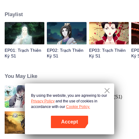
nghịch thiên quật cường. Đến kinh đô mới phát hiện mình chỉ là một quân cờ
mỏng manh, cam nguyện trở thành quân cờ tử vong đầu tiên, ra khỏi bản cờ
Playlist
quyết đấu một trận sống còn với thiên hạ…
EP01: Trạch Thiên
EP02: Trạch Thiên
EP03: Trạch Thiên
EP0
Ký S1
Ký S1
Ký S1
Ký 
You May Like
By using the website, you are agreeing to our
Đưa Ông Xã Quốc Dân Về Nhà (S1)
Privacy Policy
and the use of cookies in
accordance with our
Cookie Policy.
Accept
Ma Đạo Tổ Sư
Mở APP