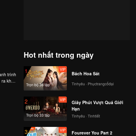
Hot nhất trong ngày
VIP
1
Bách Hoa Sát
nh trình
 ra khỏi
Tìnhyêu · Phụctrangcổđại
Trọn bộ 36 tập
VIP
2
Giây Phút Vượt Quá Giới
Hạn
Trọn bộ 33 tập
Tìnhyêu · Tìnhtiết
VIP
3
Fourever You Part 2