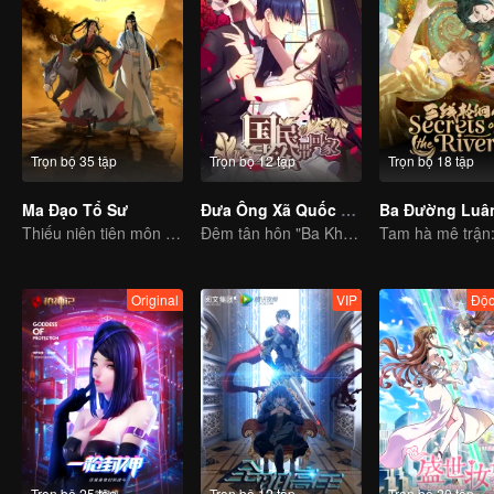
Trọn bộ 35 tập
Trọn bộ 12 tập
Trọn bộ 18 tập
Ma Đạo Tổ Sư
Đưa Ông Xã Quốc Dân Về Nhà (S1)
Ba Đường Luân
Thiếu niên tiên môn trừ hại xua đuổi ta ma cho người dân
Đêm tân hôn "Ba Không"
Original
VIP
Độc
Trọn bộ 25 tập
Trọn bộ 12 tập
Trọn bộ 20 tập