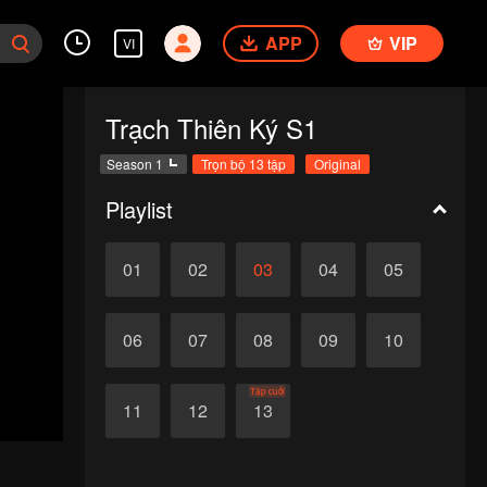
APP
VIP
VI
Trạch Thiên Ký S1
Season 1
Trọn bộ 13 tập
Original
Playlist
01
02
03
04
05
06
07
08
09
10
Tập cuối
11
12
13