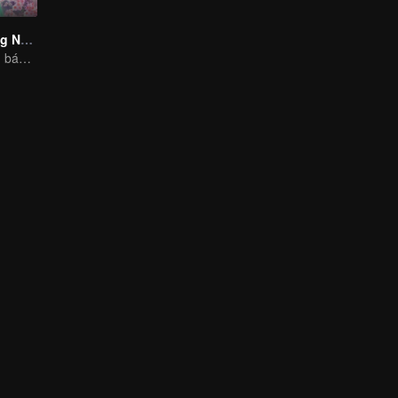
Thịnh Thế Trang Nương
Hướng dẫn cách bán hàng "đa cấp" xuyên không gian