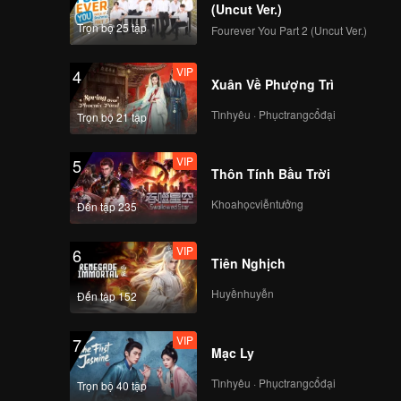
(Uncut Ver.)
Trọn bộ 25 tập
Fourever You Part 2 (Uncut Ver.)
VIP
4
Xuân Về Phượng Trì
Tìnhyêu · Phụctrangcổđại
Trọn bộ 21 tập
VIP
5
Thôn Tính Bầu Trời
Khoahọcviễntưởng
Đến tập 235
VIP
6
Tiên Nghịch
Huyềnhuyễn
Đến tập 152
VIP
7
Mạc Ly
Tìnhyêu · Phụctrangcổđại
Trọn bộ 40 tập