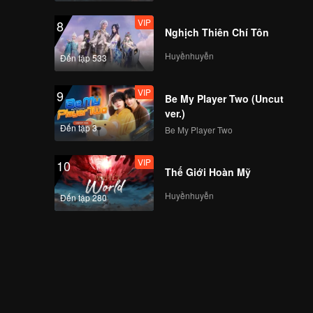
VIP
8
Nghịch Thiên Chí Tôn
Huyềnhuyễn
Đến tập 533
VIP
9
Be My Player Two (Uncut
ver.)
Đến tập 3
Be My Player Two
VIP
10
Thế Giới Hoàn Mỹ
Huyềnhuyễn
Đến tập 280