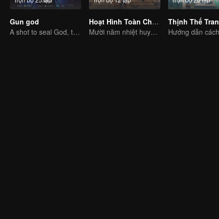
Gun god
Hoạt Hình Toàn Chức Cao Thủ
A shot to seal God, this is our battle!
Mười năm nhiệt huyết viết nên huy hoàng của game thể thao điện tử