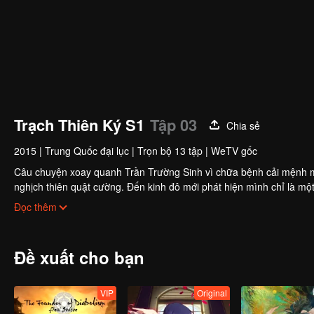
Trạch Thiên Ký S1
Tập 03
Chia sẻ
2015
|
Trung Quốc đại lục
|
Trọn bộ 13 tập
|
WeTV gốc
Câu chuyện xoay quanh Trần Trường Sinh vì chữa bệnh cải mệnh mà
nghịch thiên quật cường. Đến kinh đô mới phát hiện mình chỉ là m
bản cờ quyết đấu một trận sống còn với thiên hạ…
Đọc thêm
Đề xuất cho bạn
VIP
Original