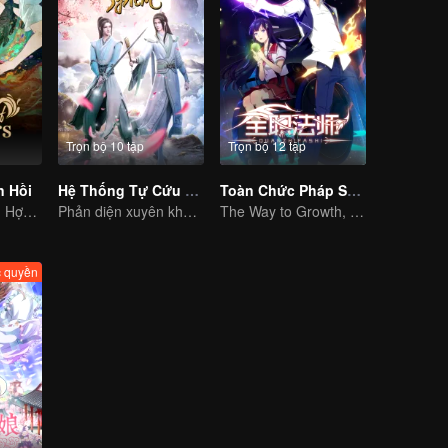
Trọn bộ 10 tập
Trọn bộ 12 tập
 Hồi
Hệ Thống Tự Cứu Của Nhân Vật Phản Diện
Toàn Chức Pháp Sư S1
Tam hà mê trận: Hợp sức giải mã bí ẩn luân hồi
Phản diện xuyên không vào truyện hành hạ nam chính
The Way to Growth, Encouragement and Self-improvement
 quyền