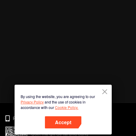
By using the website, you are agreeing to our
Privacy Policy
and the use of cookies in
accordance with our
Cookie Policy.
Phone
Accept
Quét mã QR để tải ứng dụng