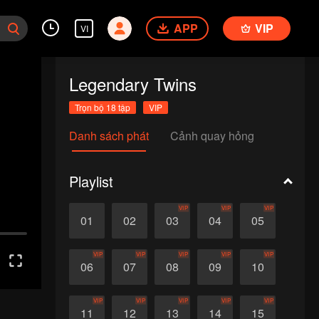
APP
VIP
VI
Legendary Twins
Trọn bộ 18 tập
VIP
Danh sách phát
Cảnh quay hỏng
Playlist
VIP
VIP
VIP
01
02
03
04
05
VIP
VIP
VIP
VIP
VIP
06
07
08
09
10
VIP
VIP
VIP
VIP
VIP
11
12
13
14
15