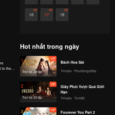
VIP
VIP
VIP
16
17
18
Hot nhất trong ngày
VIP
1
Bách Hoa Sát
ere
Tìnhyêu · Phụctrangcổđại
Trọn bộ 36 tập
first
VIP
2
Giây Phút Vượt Quá Giới
Hạn
Trọn bộ 33 tập
Tìnhyêu · Tìnhtiết
VIP
3
Fourever You Part 2