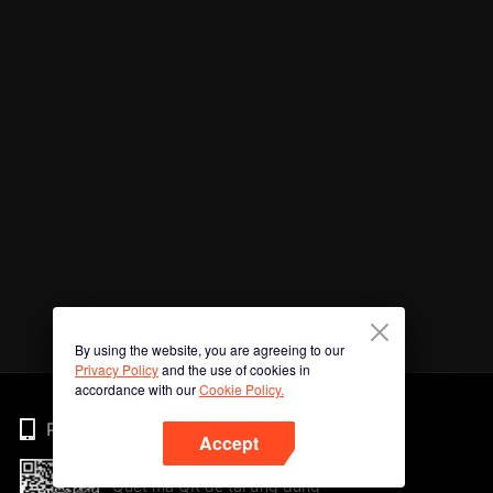
By using the website, you are agreeing to our
Privacy Policy
and the use of cookies in
accordance with our
Cookie Policy.
Phone
Accept
Quét mã QR để tải ứng dụng