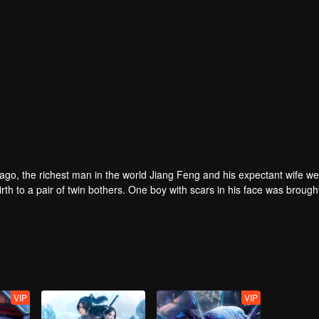
rs ago, the richest man in the world Jiang Feng and his expectant wife w
oy with scars in his face was brought to the
he Martial arts World, Palace Yihua.
as brought up by five evils in the Villains' Valley and wanted to be the 
the spirit of defending traditional moral principles.
 the Martial arts World were continuing...
VIP
VIP