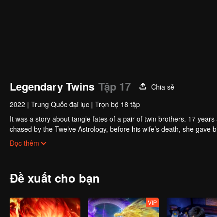
Legendary Twins
Tập 17
Chia sẻ
2022
|
Trung Quốc đại lục
|
Trọn bộ 18 tập
It was a story about tangle fates of a pair of twin brothers. 17 yea
chased by the Twelve Astrology, before his wife’s death, she gave birth to a pair of twin bothers. One b
Villains' Valley, the other boy was brought to the forbidden area in t
After many years, the young man with scars in his face Jiang Xiaoyu w
Đọc thêm
villain in the world. Hua Wuque did good deeds and destroyed evil in 
The twin brothers were widely different and their connecting fates in
Đề xuất cho bạn
VIP