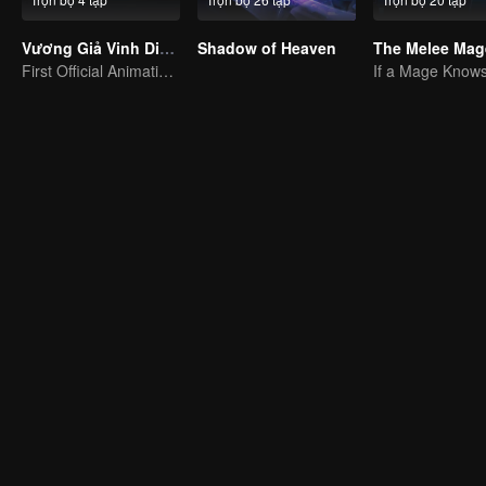
Vương Giả Vinh Diệu - Vinh Diệu Chi Chương: Thành Toái Nguyệt
Shadow of Heaven
The Melee Mag
First Official Animation of Honor of Kings