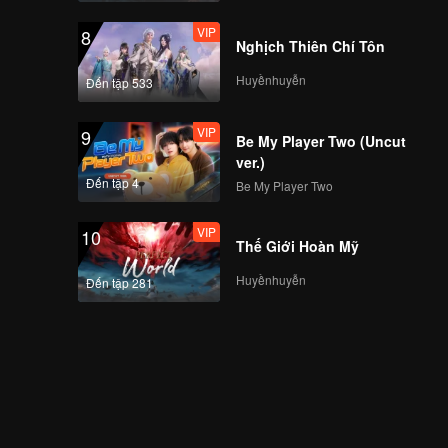
VIP
8
Nghịch Thiên Chí Tôn
Huyềnhuyễn
Đến tập 533
VIP
9
Be My Player Two (Uncut
ver.)
Đến tập 4
Be My Player Two
VIP
10
Thế Giới Hoàn Mỹ
Huyềnhuyễn
Đến tập 281