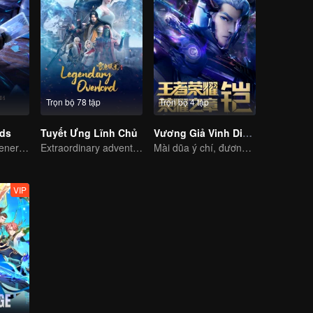
Trọn bộ 78 tập
Trọn bộ 4 tập
rds
Tuyết Ưng Lĩnh Chủ
Vương Giả Vinh Diệu - Vinh Diệu Chi Chương: Mệnh Vận Thiên
The mysterious energy from cards caused a war, how did Chen Mu handle it?
Extraordinary adventure, a teenager reborn from adversity.
Mài dũa ý chí, đương đầu số phận
VIP