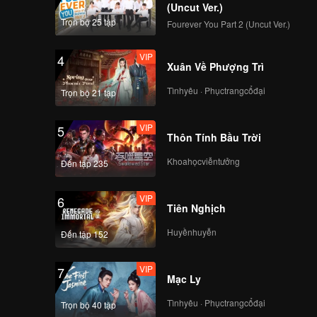
(Uncut Ver.)
Trọn bộ 25 tập
Fourever You Part 2 (Uncut Ver.)
VIP
4
Xuân Về Phượng Trì
Tìnhyêu · Phụctrangcổđại
Trọn bộ 21 tập
VIP
5
Thôn Tính Bầu Trời
Khoahọcviễntưởng
Đến tập 235
VIP
6
Tiên Nghịch
Huyềnhuyễn
Đến tập 152
VIP
7
Mạc Ly
Tìnhyêu · Phụctrangcổđại
Trọn bộ 40 tập