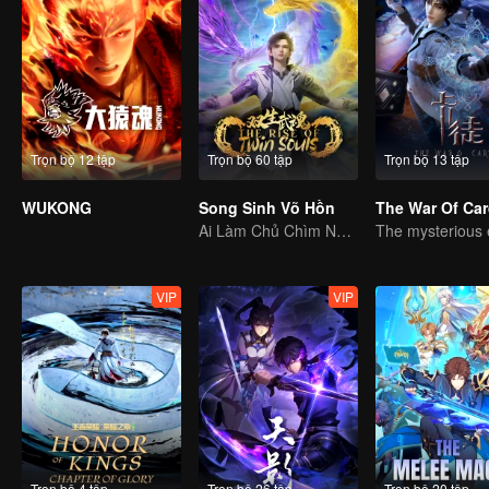
Trọn bộ 12 tập
Trọn bộ 60 tập
Trọn bộ 13 tập
WUKONG
Song Sinh Võ Hồn
The War Of Ca
Ai Làm Chủ Chìm Nổi, Thần Võ Vô Địch
VIP
VIP
Trọn bộ 4 tập
Trọn bộ 26 tập
Trọn bộ 20 tập