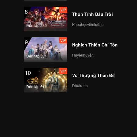
VIP
8
Thôn Tính Bầu Trời
Khoahọcviễntưởng
Đến tập 235
VIP
9
Nghịch Thiên Chí Tôn
Huyềnhuyễn
Đến tập 534
VIP
10
Vô Thượng Thần Đế
Đấutranh
Đến tập 611