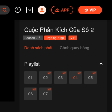
APP
VIP
VI
Cuộc Phản Kích Của Số 2
Season 2
Trọn bộ 7 tập
VIP
Danh sách phát
Cảnh quay hỏng
Playlist
VIP
VIP
VIP
VIP
01
02
03
04
05
VIP
VIP
06
07