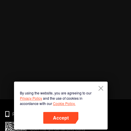
By using the website, you are agreeing to our
Privacy Policy
and the use of cookies in
accordance with our
Cookie Policy.
Phone
Accept
Quét mã QR để tải ứng dụng