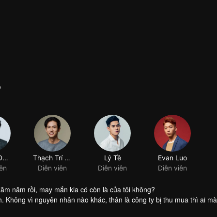
ẻ
Trương Duệ Gia
Thạch Trí Điền
Lý Tề
iên
Diễn viên
Diễn viên
ăm năm rồi, may mắn kia có còn là của tôi không?
. Không vì nguyên nhân nào khác, thân là công ty bị thu mua thì ai m
g bên mua sẽ không dễ dàng điều động nhân sự, nhưng không thể chắ