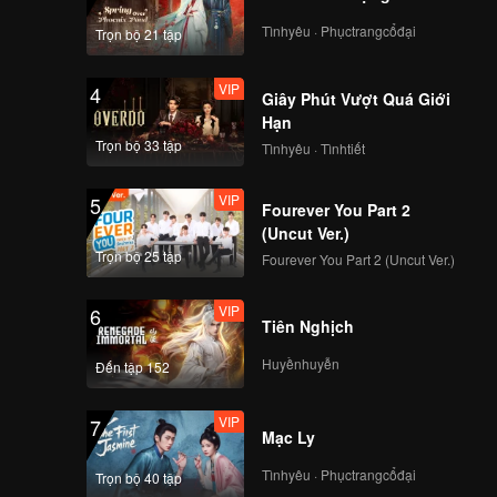
a nhà họ
ành hai
h, nếu
Tìnhyêu · Phụctrangcổđại
Trọn bộ 21 tập
 Có thể
VIP
4
Giây Phút Vượt Quá Giới
ên mua!
Hạn
Trọn bộ 33 tập
Tìnhyêu · Tìnhtiết
VIP
5
Fourever You Part 2
(Uncut Ver.)
Trọn bộ 25 tập
Fourever You Part 2 (Uncut Ver.)
VIP
6
Tiên Nghịch
Huyềnhuyễn
Đến tập 152
VIP
7
Mạc Ly
Tìnhyêu · Phụctrangcổđại
Trọn bộ 40 tập