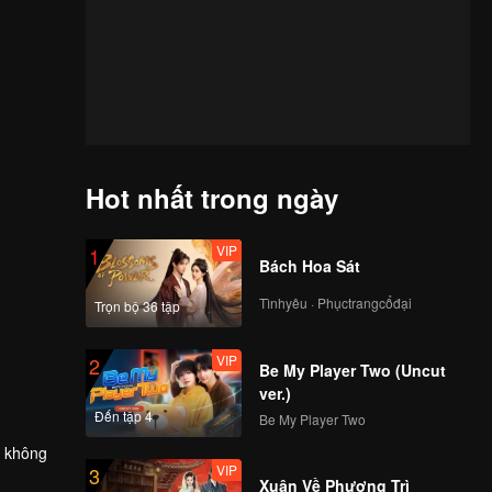
Hot nhất trong ngày
VIP
1
Bách Hoa Sát
Tìnhyêu · Phụctrangcổđại
Trọn bộ 36 tập
VIP
2
Be My Player Two (Uncut
ver.)
Đến tập 4
Be My Player Two
à không
VIP
3
c chắn
Xuân Về Phượng Trì