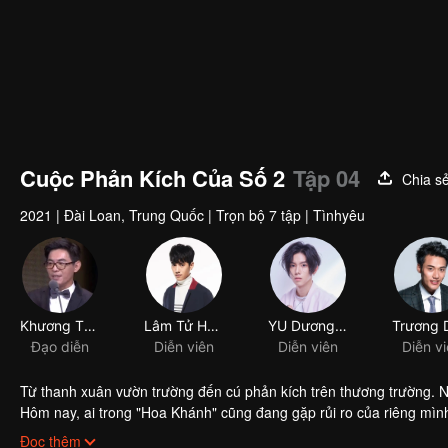
Cuộc Phản Kích Của Số 2
Tập 04
Chia s
2021
|
Đài Loan, Trung Quốc
|
Trọn bộ 7 tập
|
Tìnhyêu
Khương Thụy Trí
Lâm Tử Hoành
YU Dương Vũ Đằng
Đạo diễn
Diễn viên
Diễn viên
Diễn v
Từ thanh xuân vườn trường đến cú phản kích trên thương trường. N
Hôm nay, ai trong "Hoa Khánh" cũng đang gặp rủi ro của riêng mình
lo cho bát cơm của mình? Dù cho người phụ trách đã đảm bảo rằn
Đọc thêm