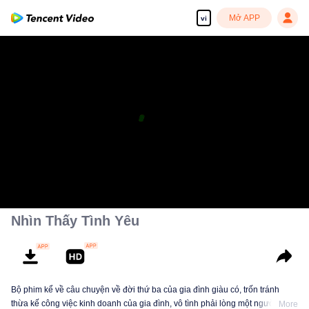
Mở APP
vi
Nhìn Thấy Tình Yêu
Bộ phim kể về câu chuyện về đời thứ ba của gia đình giàu có, trốn tránh
thừa kế công việc kinh doanh của gia đình, vô tình phải lòng một người
More