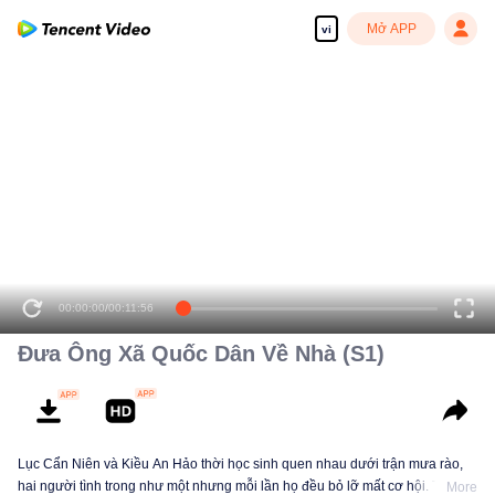
Mở APP
vi
00:00:00
/
00:11:56
Đưa Ông Xã Quốc Dân Về Nhà (S1)
Lục Cẩn Niên và Kiều An Hảo thời học sinh quen nhau dưới trận mưa rào,
hai người tình trong như một nhưng mỗi lần họ đều bỏ lỡ mất cơ hội. Tám
More