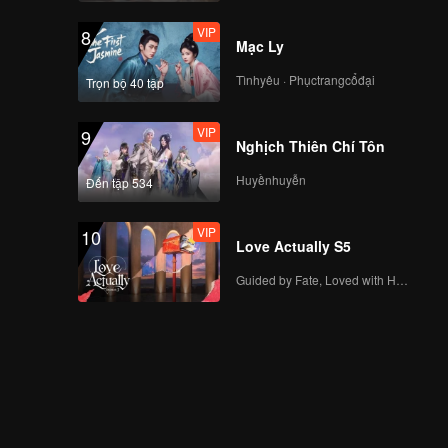
VIP
8
Mạc Ly
Tìnhyêu · Phụctrangcổđại
Trọn bộ 40 tập
VIP
9
Nghịch Thiên Chí Tôn
Huyềnhuyễn
Đến tập 534
VIP
10
Love Actually S5
Guided by Fate, Loved with Heart