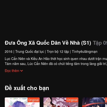
Đưa Ông Xã Quốc Dân Về Nhà (S1)
Tập 0
2016
|
Trung Quốc đại lục
|
Trọn bộ 12 tập
|
Tìnhyêulãngmạn
Lục Cẩn Niên và Kiều An Hảo thời học sinh quen nhau dưới trận mưa
Tám năm sau, Lúc Cẩn Niên đã có chút tiếng tăm trong làng giải trí,
hiểu lầm mà thất bại. Tình cảm của hai người vì hiểu lầm hết lần này đến lần khác, cộng 
Đọc thêm
cho đến ngày Kiều An Hảo biết được sự thật....
Đề xuất cho bạn
Original
Original