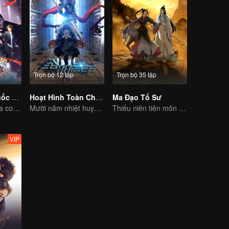
Trọn bộ 12 tập
Trọn bộ 35 tập
Đưa Ông Xã Quốc Dân Về Nhà (S3)
Hoạt Hình Toàn Chức Cao Thủ
Ma Đạo Tổ Sư
Đưa em vào giữa con tim anh
Mười năm nhiệt huyết viết nên huy hoàng của game thể thao điện tử
Thiếu niên tiên môn trừ hại xua đuổi ta ma cho người dân
VIP