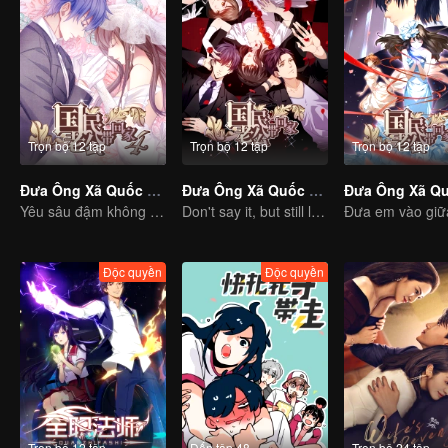
Trọn bộ 12 tập
Trọn bộ 12 tập
Trọn bộ 12 tập
Đưa Ông Xã Quốc Dân Về Nhà (S4)
Đưa Ông Xã Quốc Dân Về Nhà (S2)
Yêu sâu đậm không cần nói nhiều
Don't say it, but still love you
Độc quyền
Độc quyền
Trọn bộ 12 tập
Đến tập 48
Trọn bộ 24 tập