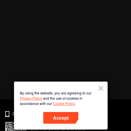
By using the website, you are agreeing to our
Privacy Policy
and the use of cookies in
accordance with our
Cookie Policy.
Phone
Accept
Quét mã QR để tải ứng dụng