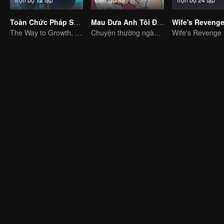
Toàn Chức Pháp Sư S1
Mau Đưa Anh Tôi Đi Giùm Cái
Wife's Reveng
The Way to Growth, Encouragement and Self-improvement
Chuyện thường ngày cười ôm bụng của hai anh em
Wife's Revenge