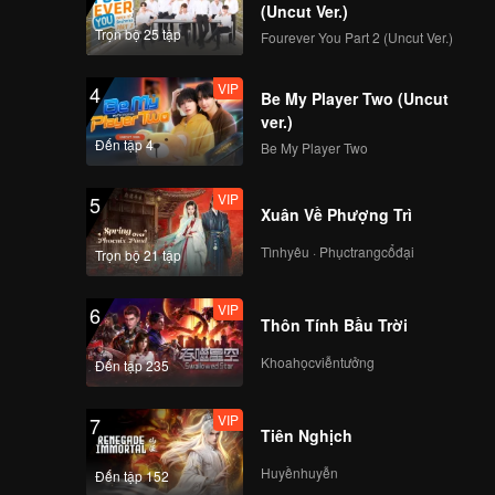
(Uncut Ver.)
Trọn bộ 25 tập
Fourever You Part 2 (Uncut Ver.)
VIP
4
Be My Player Two (Uncut
ver.)
Đến tập 4
Be My Player Two
VIP
5
Xuân Về Phượng Trì
Tìnhyêu · Phụctrangcổđại
Trọn bộ 21 tập
VIP
6
Thôn Tính Bầu Trời
Khoahọcviễntưởng
Đến tập 235
VIP
7
Tiên Nghịch
Huyềnhuyễn
Đến tập 152