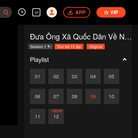
APP
VIP
VI
Đưa Ông Xã Quốc Dân Về Nhà (S1)
Season 1
Trọn bộ 12 tập
Original
Playlist
01
02
03
04
05
06
07
08
09
10
Tập cuối
11
12