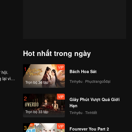
Hot nhất trong ngày
VIP
1
Bách Hoa Sát
 hội.
lại vì
Tìnhyêu · Phụctrangcổđại
Trọn bộ 36 tập
VIP
2
Giây Phút Vượt Quá Giới
Hạn
Trọn bộ 33 tập
Tìnhyêu · Tìnhtiết
VIP
3
Fourever You Part 2