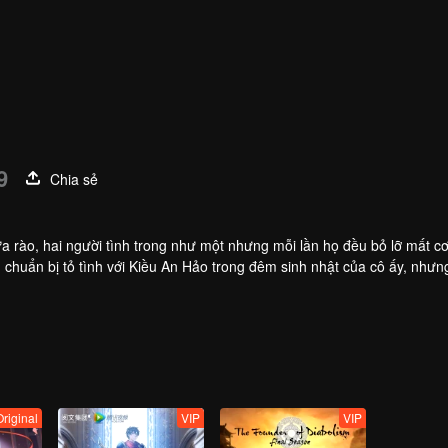
9
Chia sẻ
 rào, hai người tình trong như một nhưng mỗi lần họ đều bỏ lỡ mất cơ
 chuẩn bị tỏ tình với Kiều An Hảo trong đêm sinh nhật của cô ấy, nhưng 
thêm khoảng cách do sự ngăn cản của người xung quanh,
Original
VIP
VIP