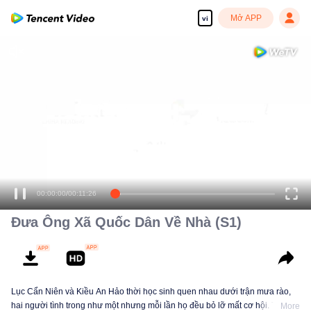
Mở APP
vi
00:00:00
/
00:11:26
Đưa Ông Xã Quốc Dân Về Nhà (S1)
Lục Cẩn Niên và Kiều An Hảo thời học sinh quen nhau dưới trận mưa rào,
hai người tình trong như một nhưng mỗi lần họ đều bỏ lỡ mất cơ hội. Tám
More