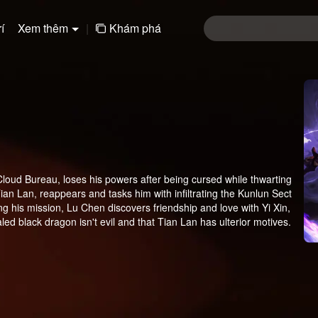
í
Xem thêm
|
Khám phá
loud Bureau, loses his powers after being cursed while thwarting
Tian Lan, reappears and tasks him with infiltrating the Kunlun Sect
ng his mission, Lu Chen discovers friendship and love with Yi Xin,
led black dragon isn't evil and that Tian Lan has ulterior motives.
his heart and do what is truly right, beyond the divide of good and