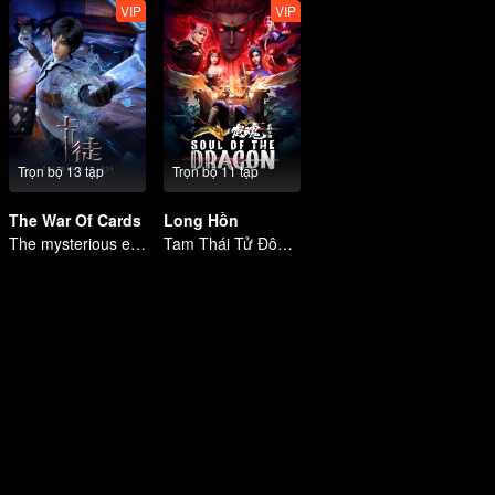
VIP
VIP
Trọn bộ 13 tập
Trọn bộ 11 tập
The War Of Cards
Long Hồn
The mysterious energy from cards caused a war, how did Chen Mu handle it?
Tam Thái Tử Đông Hải đưa Na Tra hắc ám vào chỗ chết