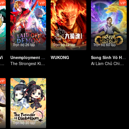
VIP
VIP
VIP
Trọn bộ 26 tập
Trọn bộ 12 tập
Trọn bộ 60 tập
Vi
Unemployment Devil
WUKONG
Song Sinh Võ Hồn
Người mang thiên mệnh và kẻ siêu phàm, quyết chiến nào!
The Strongest King in the Demon World Suddenly Gets Laid Off?
Ai Làm Chủ Chìm Nổi, Thần Võ Vô Địch
VIP
Trọn bộ 30 tập