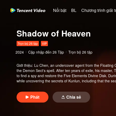
Nổi bật
BL
Chương trình giải tr
Shadow of Heaven
Trọn bộ 26 tập
VIP
2024
Cập nhập đến
26
Tập
Trọn bộ 26 tập
Giới thiệu
:
Lu Chen, an undercover agent from the Floating C
the Demon Sect's spell. After ten years of exile, his master, 
to find a spy and restore the Five Elements Divine Disk. Duri
while uncovering the secrets of Kunlun, including that the sea
Conflicted, Lu Chen, with Yi Xin's support, decides to follow 
evil.
Phát
Chia sẻ