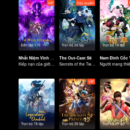
VIP
Độc quyền
Đến tập 170
Trọn bộ 26 tập
Trọn bộ 16 tập
Nhất Niệm Vĩnh Hằng
The Out-Cast S6
Nam Đình Cốc 
Kiếp nạn của giới tu tiên đã trở lại!
Secrets of the Twenty-Four Valleys, Reunited with an Old Friend in Shu.
VIP
Trọn bộ 78 tập
Trọn bộ 26 tập
Trọn bộ 60 tập