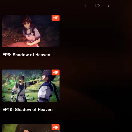
1
/
2
VIP
EP5: Shadow of Heaven
VIP
EP10: Shadow of Heaven
VIP