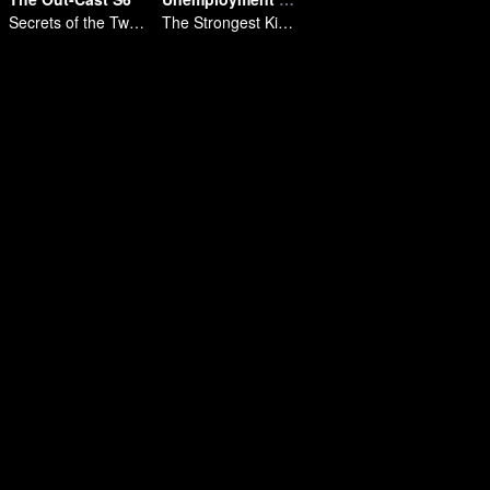
Secrets of the Twenty-Four Valleys, Reunited with an Old Friend in Shu.
The Strongest King in the Demon World Suddenly Gets Laid Off?