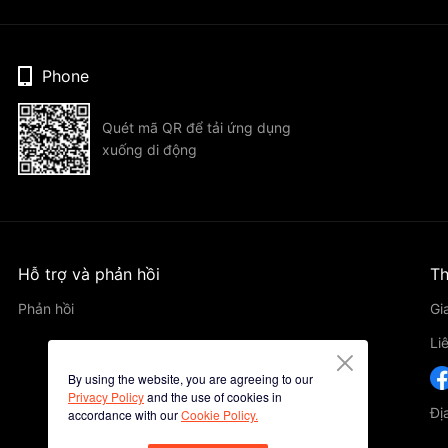
Phone
Quét mã QR để tải ứng dụng
xuống di động
Hỗ trợ và phản hồi
Th
Phản hồi
Gi
Li
By using the website, you are agreeing to our
Privacy Policy
and the use of cookies in
Đị
accordance with our
Cookie Policy.