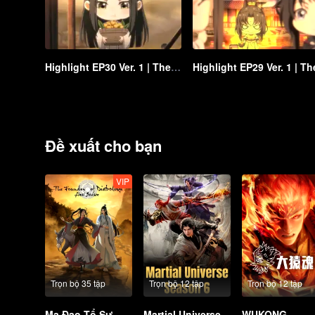
Highlight EP30 Ver. 1 | The Founder of Diabolism Q
Đề xuất cho bạn
VIP
Trọn bộ 35 tập
Trọn bộ 12 tập
Trọn bộ 12 tập
Ma Đạo Tổ Sư
Martial Universe S6
WUKONG