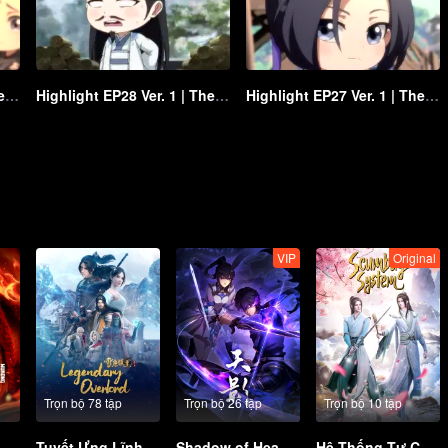
Highlight EP29 Ver. 1 | The Founder of Diabolism Q
Highlight EP28 Ver. 1 | The Founder of Diabolism Q
Highlight EP27 Ver. 1 | The Founder of Diabolism Q
VIP
Original
Trọn bộ 78 tập
Trọn bộ 26 tập
Trọn bộ 10 tập
Tuyết Ưng Lĩnh Chủ
Shadow of Heaven
Hệ Thống Tự Cứu Của Nhân Vật Phản Diện