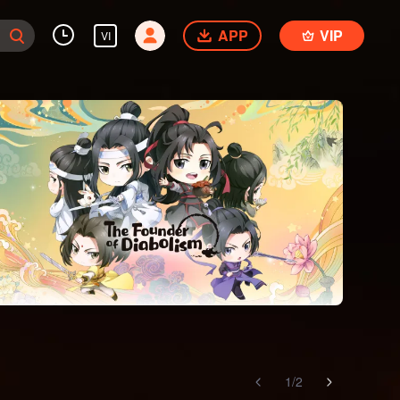
APP
VIP
VI
1
/
2