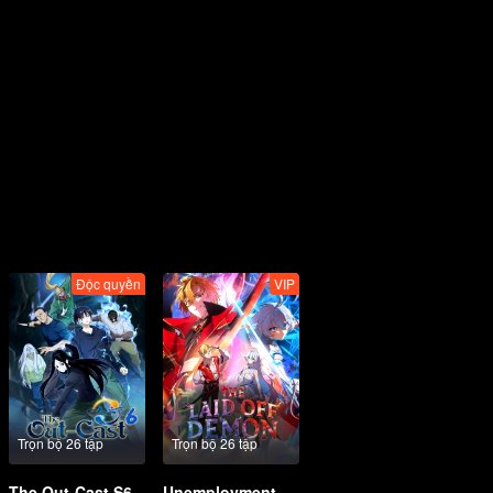
Độc quyền
VIP
Trọn bộ 26 tập
Trọn bộ 26 tập
The Out-Cast S6
Unemployment Devil