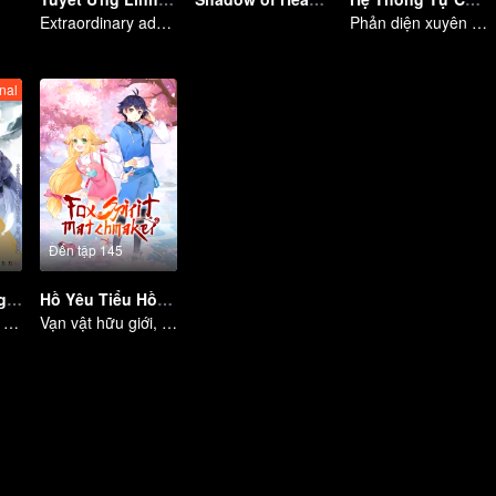
Extraordinary adventure, a teenager reborn from adversity.
Phản diện xuyên không vào truyện hành hạ nam chính
nal
Đến tập 145
Đế Vương Công Lược
Hồ Yêu Tiểu Hồng Nương
Entanglement in the palace
Vạn vật hữu giới, yêu hận vô vàn