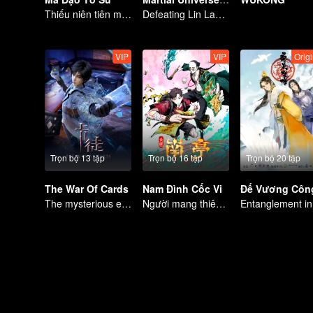
Thiếu niên tiên môn trừ hại xua đuổi ta ma cho người dân
Defeating Lin Langtian, rising to the championship.
VIP
VIP
Origi
Trọn bộ 13 tập
Trọn bộ 16 tập
Trọn bộ 20 tập
The War Of Cards
Nam Đình Cốc Vi
The mysterious energy from cards caused a war, how did Chen Mu handle it?
Người mang thiên mệnh và kẻ siêu phàm, quyết chiến nào!