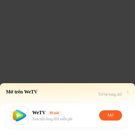
Mở trên WeTV
Trở lại trang chủ
WeTV
Đề xuất
Mở
Xem nội dung HD miễn phí