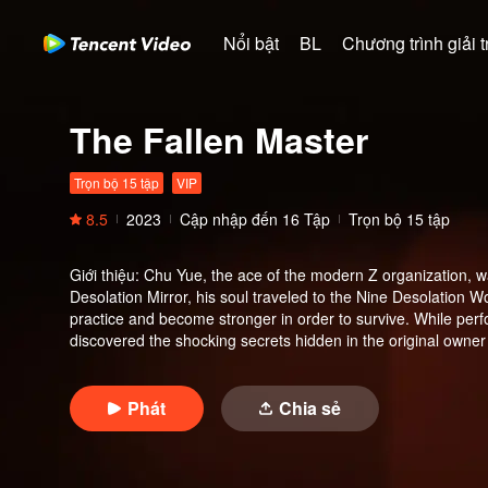
Nổi bật
BL
Chương trình giải tr
The Fallen Master
Trọn bộ 15 tập
VIP
8.5
2023
Cập nhập đến
16
Tập
Trọn bộ 15 tập
Giới thiệu
:
Chu Yue, the ace of the modern Z organization, w
Desolation Mirror, his soul traveled to the Nine Desolation 
practice and become stronger in order to survive. While per
discovered the shocking secrets hidden in the original own
more secrets about the original owner of the body, he unexpe
Desolation Mirror System, but there were other hosts of the 
Phát
Chia sẻ