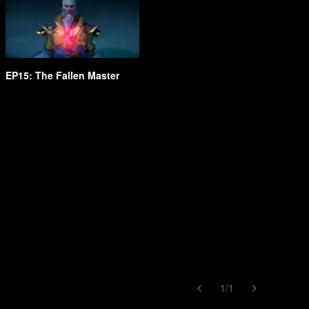
EP15: The Fallen Master
1
/
1