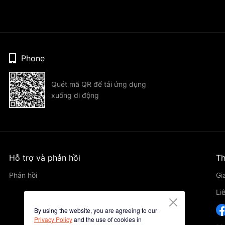
Phone
Quét mã QR để tải ứng dụng
xuống di động
Hỗ trợ và phản hồi
Th
Phản hồi
Gi
Li
By using the website, you are agreeing to our
Privacy Policy
and the use of cookies in