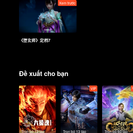
Xem trước
《堕玄师》定档7
Đề xuất cho bạn
VIP
Trọn bộ 12 tập
Trọn bộ 13 tập
Trọn bộ 60 tập