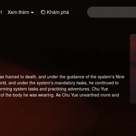
í
Xem thêm
|
Khám phá
as framed to death, and under the guidance of the system's Nine
World, and under the system's mandatory tasks, he continued to
forming system tasks and practicing adventures, Chu Yue
er of the body he was wearing. As Chu Yue unearthed more and
ctedly discovered that he was not the only host of the Nine
Nine Desolation Mirror System in the Nine Desolation World.