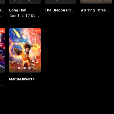
Song Sinh Võ Hồn
Long Hồn
The Dragon Prince
Wu Ying Three Thousand Paths
 Chìm Nổi, Thần Võ Vô Địch
Tam Thái Tử Đông Hải đưa Na Tra hắc ám vào chỗ chết
VIP
VIP
Trọn bộ 30 tập
Martial Inverse
The birth of a powerful racer.