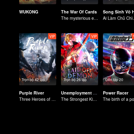
WUKONG
The War Of Cards
The mysterious energy from cards caused a war, how did Chen Mu handle it?
Ai Làm Chủ
VIP
VIP
Trọn bộ 42 tập
Trọn bộ 26 tập
Đến tập 20
Purple River
Unemployment Devil
Power Racer
Three Heroes of Zichuan's adventure on Xichuan Continent
The Strongest King in the Demon World Suddenly Gets Laid Off?