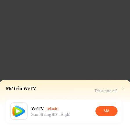
Mở trên WeTV
Trở lại trang chủ
WeTV
Đề xuất
Mở
Xem nội dung HD miễn phí