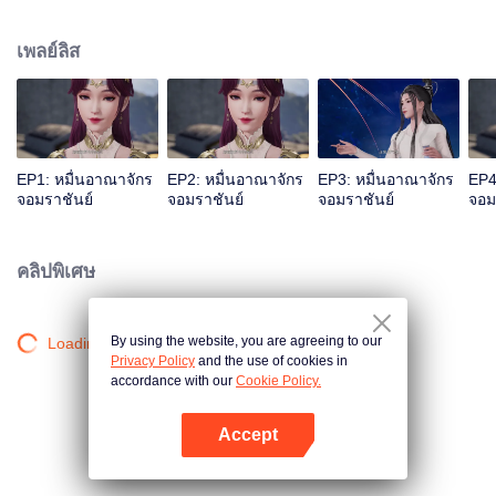
เลือดเจียนตาย แต่ด้วยเหตุนี้จึงไปกระตุ้นสายเลือดหงส์ของหลินเฟิงเข้า ทำให้เขา
กลายเป็นนายใหญ่ของสุสานเทพเจ้า หลังจากนั้นหลินเฟิงก็ถูกคนในตระกูลหลิน
เพลย์ลิส
กีดกัน แต่โชคดีที่มีน้องสาวและท่านปู่อยู่เคียงข้างและมีพลังใหม่คอยช่วยเหลือ เขา
จึงดูดซับพลังจากผู้แข็งแกร่งสำเร็จ หลินเฟิงข้ามภยันตรายมากมาย เติบโตจน
กลายเป็นผู้แกร่งที่ผู้คนนับถือและก้าวขึ้นสู่จุดสูงสุด
EP1: หมื่นอาณาจักร
EP2: หมื่นอาณาจักร
EP3: หมื่นอาณาจักร
EP4
จอมราชันย์
จอมราชันย์
จอมราชันย์
จอม
คลิปพิเศษ
By using the website, you are agreeing to our
Loading…
Privacy Policy
and the use of cookies in
accordance with our
Cookie Policy.
Accept
เปิด APP